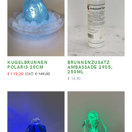
KUGELBRUNNEN
BRUNNENZUSATZ
POLARIS 20CM
AMBASSADE 2905;
250ML
119,20
149,00
€
€
14,90
€