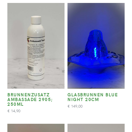
BRUNNENZUSATZ
GLASBRUNNEN BLUE
AMBASSADE 2905;
NIGHT 20CM
250ML
149,00
€
14,90
€