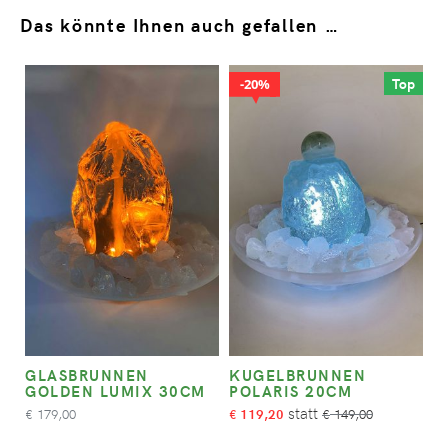
Das könnte Ihnen auch gefallen …
Top
20%
GLASBRUNNEN
KUGELBRUNNEN
GOLDEN LUMIX 30CM
POLARIS 20CM
179,00
119,20
149,00
€
€
€