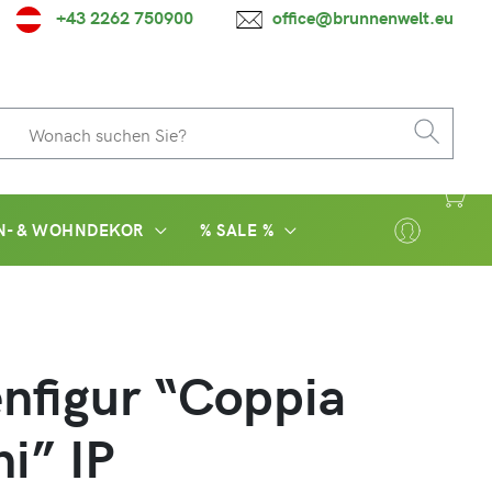
+43 2262 750900
office@brunnenwelt.eu
N- & WOHNDEKOR
% SALE %
nfigur “Coppia
ni” IP