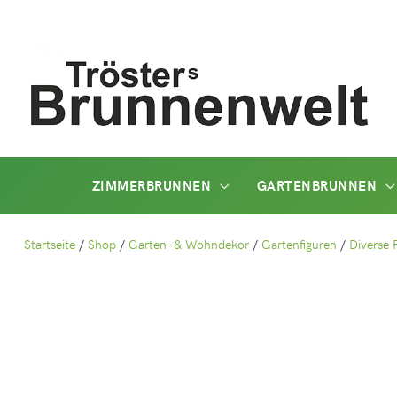
Zum
Inhalt
springen
ZIMMERBRUNNEN
GARTENBRUNNEN
Startseite
/
Shop
/
Garten- & Wohndekor
/
Gartenfiguren
/
Diverse 