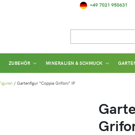
+49 7021 950631
Suche
nach:
ZUBEHÖR
MINERALIEN & SCHMUCK
GARTE
Figuren
/
Gartenfigur “Coppia Grifoni” IP
Garte
Grifo