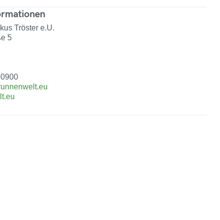
ormationen
us Tröster e.U.
ße 5
50900
runnenwelt.eu
t.eu