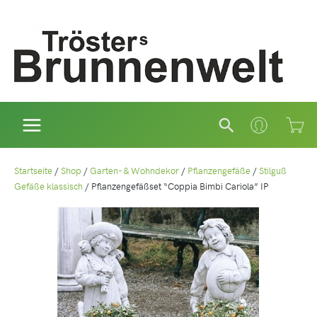
Zum
Inhalt
springen
Suchen
Startseite
/
Shop
/
Garten- & Wohndekor
/
Pflanzengefäße
/
Stilguß
Gefäße klassisch
/
Pflanzengefäßset “Coppia Bimbi Cariola” IP