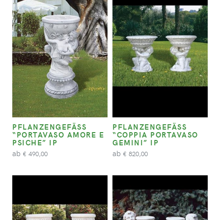
PFLANZENGEFÄSS “
PFLANZENGEFÄSS “
PORTAVASO AMORE E P
COPPIA PORTAVASO G
SICHE” IP
EMINI” IP
ab
ab
490,00
820,00
€
€