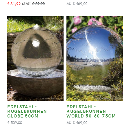
ab
31,92
39,90
469,00
€
€
€
EDELSTAHL-
EDELSTAHL-
KUGELBRUNNEN
KUGELBRUNNEN
GLOBE 50CM
WORLD 50-60-75CM
ab
509,00
469,00
€
€