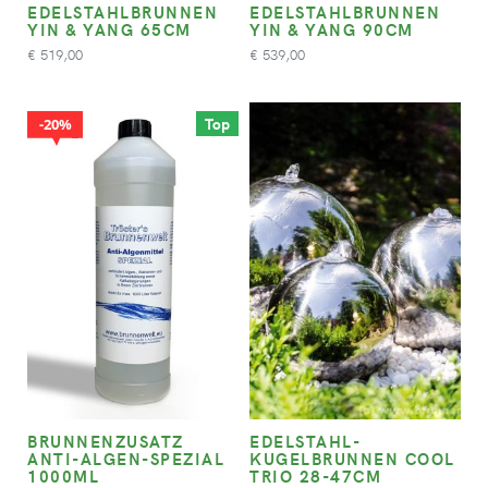
EDELSTAHLBRUNNEN
EDELSTAHLBRUNNEN
YIN & YANG 65CM
YIN & YANG 90CM
519,00
539,00
€
€
Top
20%
BRUNNENZUSATZ
EDELSTAHL-
ANTI-ALGEN-SPEZIAL
KUGELBRUNNEN COOL
1000ML
TRIO 28-47CM