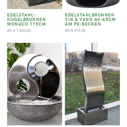
EDELSTAHL-
EDELSTAHLBRUNNEN
KUGELBRUNNEN
YIN & YANG 46-65CM
MONACO 115CM
AM PE-BECKEN
ab
ab
1.530,00
419,00
€
€