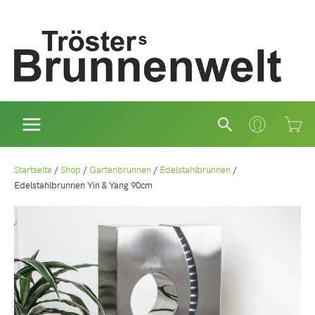
Zum
Inhalt
springen
Suchen
Startseite
/
Shop
/
Gartenbrunnen
/
Edelstahlbrunnen
/
Edelstahlbrunnen Yin & Yang 90cm