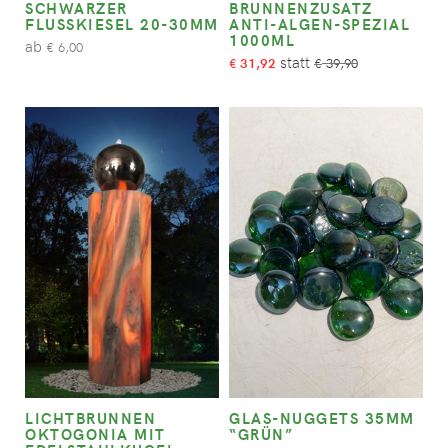
SCHWARZER
BRUNNENZUSATZ
FLUSSKIESEL 20-30MM
ANTI-ALGEN-SPEZIAL
1000ML
ab
6,00
€
31,92
39,90
€
€
LICHTBRUNNEN
GLAS-NUGGETS 35MM
OKTOGONIA MIT
“GRÜN”