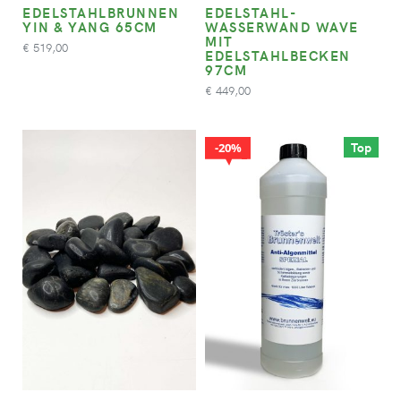
EDELSTAHLBRUNNEN
EDELSTAHL-
YIN & YANG 65CM
WASSERWAND WAVE
MIT
519,00
€
EDELSTAHLBECKEN
97CM
449,00
€
Top
20%