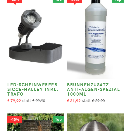
LED-SCHEINWERFER
BRUNNENZUSATZ
SICCE-HALLEY INKL.
ANTI-ALGEN-SPEZIAL
TRAFO
1000ML
79,92
99,90
31,92
39,90
€
€
€
€
Top
15%