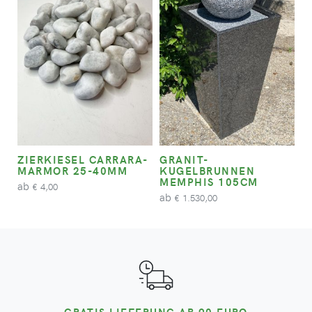
ZIERKIESEL CARRARA-
GRANIT-
MARMOR 25-40MM
KUGELBRUNNEN
MEMPHIS 105CM
ab
4,00
€
ab
1.530,00
€
GRATIS LIEFERUNG AB 90 EURO