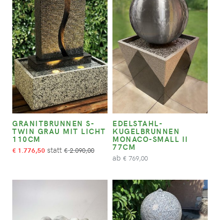
GRANITBRUNNEN S-
EDELSTAHL-
TWIN GRAU MIT LICHT
KUGELBRUNNEN
110CM
MONACO-SMALL II
77CM
1.776,50
2.090,00
€
€
ab
769,00
€