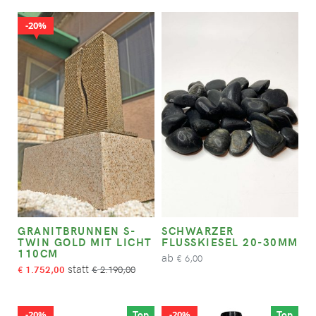
20%
GRANITBRUNNEN S-
SCHWARZER
TWIN GOLD MIT LICHT
FLUSSKIESEL 20-30MM
110CM
ab
6,00
€
1.752,00
2.190,00
€
€
Top
Top
20%
20%