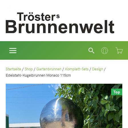
Zum
Inhalt
springen
Suchen
Startseite
/
Shop
/
Gartenbrunnen
/
Komplett-Sets
/
Design
/
Edelstahl-Kugelbrunnen Monaco 115cm
Top