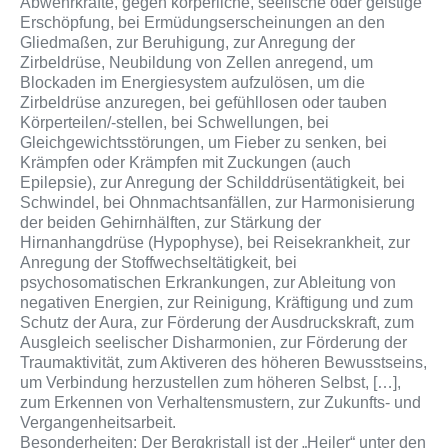
Abwehrkräfte, gegen körperliche, seelische oder geistige
Erschöpfung, bei Ermüdungserscheinungen an den
Gliedmaßen, zur Beruhigung, zur Anregung der
Zirbeldrüse, Neubildung von Zellen anregend, um
Blockaden im Energiesystem aufzulösen, um die
Zirbeldrüse anzuregen, bei gefühllosen oder tauben
Körperteilen/-stellen, bei Schwellungen, bei
Gleichgewichtsstörungen, um Fieber zu senken, bei
Krämpfen oder Krämpfen mit Zuckungen (auch
Epilepsie), zur Anregung der Schilddrüsentätigkeit, bei
Schwindel, bei Ohnmachtsanfällen, zur Harmonisierung
der beiden Gehirnhälften, zur Stärkung der
Hirnanhangdrüse (Hypophyse), bei Reisekrankheit, zur
Anregung der Stoffwechseltätigkeit, bei
psychosomatischen Erkrankungen, zur Ableitung von
negativen Energien, zur Reinigung, Kräftigung und zum
Schutz der Aura, zur Förderung der Ausdruckskraft, zum
Ausgleich seelischer Disharmonien, zur Förderung der
Traumaktivität, zum Aktiveren des höheren Bewusstseins,
um Verbindung herzustellen zum höheren Selbst, […],
zum Erkennen von Verhaltensmustern, zur Zukunfts- und
Vergangenheitsarbeit.
Besonderheiten: Der Bergkristall ist der „Heiler“ unter den