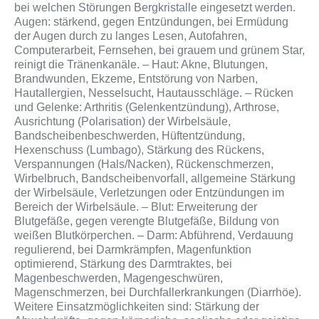
bei welchen Störungen Bergkristalle eingesetzt werden.
Augen: stärkend, gegen Entzündungen, bei Ermüdung
der Augen durch zu langes Lesen, Autofahren,
Computerarbeit, Fernsehen, bei grauem und grünem Star,
reinigt die Tränenkanäle. – Haut: Akne, Blutungen,
Brandwunden, Ekzeme, Entstörung von Narben,
Hautallergien, Nesselsucht, Hautausschläge. – Rücken
und Gelenke: Arthritis (Gelenkentzündung), Arthrose,
Ausrichtung (Polarisation) der Wirbelsäule,
Bandscheibenbeschwerden, Hüftentzündung,
Hexenschuss (Lumbago), Stärkung des Rückens,
Verspannungen (Hals/Nacken), Rückenschmerzen,
Wirbelbruch, Bandscheibenvorfall, allgemeine Stärkung
der Wirbelsäule, Verletzungen oder Entzündungen im
Bereich der Wirbelsäule. – Blut: Erweiterung der
Blutgefäße, gegen verengte Blutgefäße, Bildung von
weißen Blutkörperchen. – Darm: Abführend, Verdauung
regulierend, bei Darmkrämpfen, Magenfunktion
optimierend, Stärkung des Darmtraktes, bei
Magenbeschwerden, Magengeschwüren,
Magenschmerzen, bei Durchfallerkrankungen (Diarrhöe).
Weitere Einsatzmöglichkeiten sind: Stärkung der