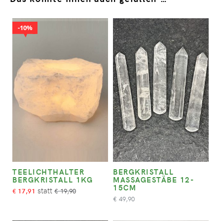
10%
TEELICHTHALTER
BERGKRISTALL
BERGKRISTALL 1KG
MASSAGESTÄBE 12-
15CM
17,91
19,90
€
€
49,90
€