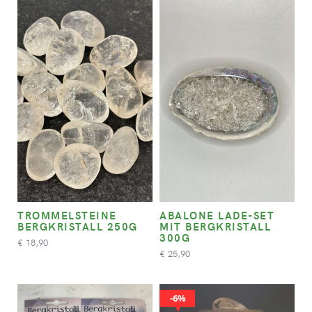
TROMMELSTEINE
ABALONE LADE-SET
BERGKRISTALL 250G
MIT BERGKRISTALL
300G
18,90
€
25,90
€
6%