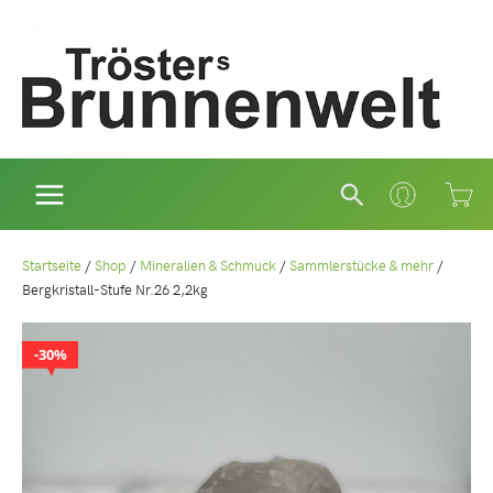
Zum
Inhalt
springen
Suchen
Startseite
/
Shop
/
Mineralien & Schmuck
/
Sammlerstücke & mehr
/
Bergkristall-Stufe Nr.26 2,2kg
30%