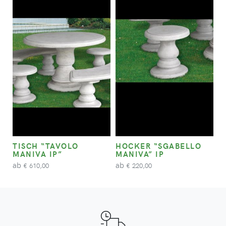
TISCH “TAVOLO
HOCKER “SGABELLO
MANIVA IP”
MANIVA” IP
ab
ab
610,00
220,00
€
€