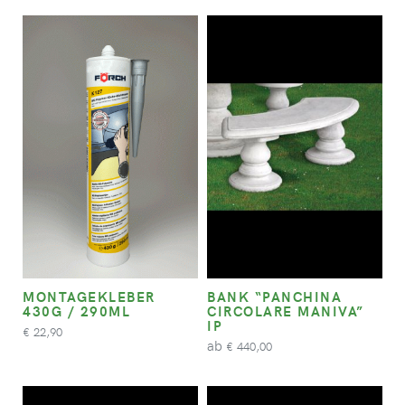
MONTAGEKLEBER
BANK “PANCHINA
430G / 290ML
CIRCOLARE MANIVA”
IP
22,90
€
ab
440,00
€