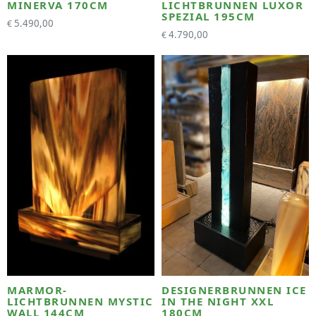
MINERVA 170CM
LICHTBRUNNEN LUXOR
SPEZIAL 195CM
5.490,00
€
4.790,00
€
MARMOR-
DESIGNERBRUNNEN ICE
LICHTBRUNNEN MYSTIC
IN THE NIGHT XXL
WALL 144CM
180CM