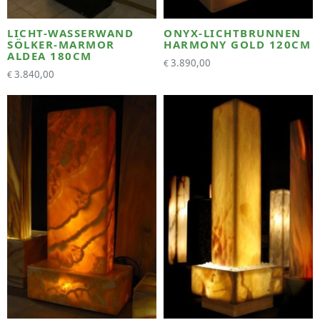
LICHT-WASSERWAND
ONYX-LICHTBRUNNEN
SÖLKER-MARMOR
HARMONY GOLD 120CM
ALDEA 180CM
3.890,00
€
3.840,00
€