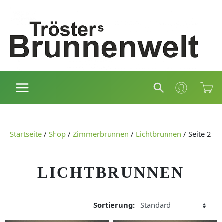
Zum
Inhalt
springen
Suchen
Startseite
/
Shop
/
Zimmerbrunnen
/
Lichtbrunnen
/
Seite 2
LICHTBRUNNEN
Sortierung: