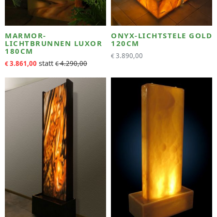
MARMOR-
ONYX-LICHTSTELE GOLD
LICHTBRUNNEN LUXOR
120CM
180CM
3.890,00
€
3.861,00
4.290,00
€
€