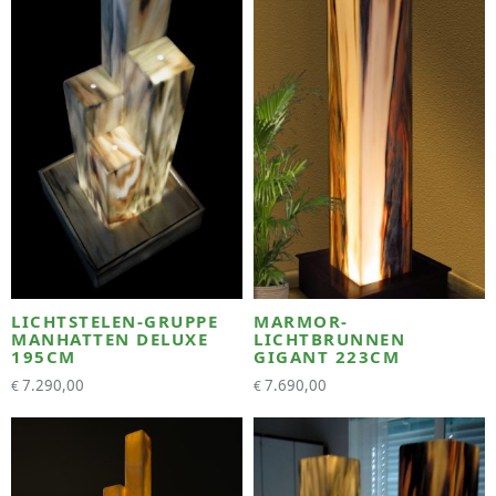
LICHTSTELEN-GRUPPE
MARMOR-
MANHATTEN DELUXE
LICHTBRUNNEN
195CM
GIGANT 223CM
7.290,00
7.690,00
€
€