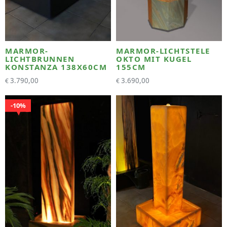
MARMOR-
MARMOR-LICHTSTELE
LICHTBRUNNEN
OKTO MIT KUGEL
KONSTANZA 138X60CM
155CM
3.790,00
3.690,00
€
€
10%