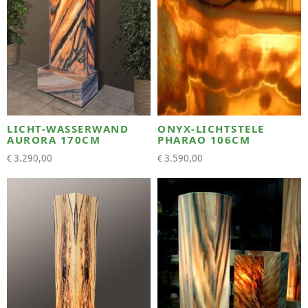
LICHT-WASSERWAND
ONYX-LICHTSTELE
AURORA 170CM
PHARAO 106CM
3.290,00
3.590,00
€
€