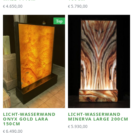
4.650,00
5.790,00
€
€
Top
LICHT-WASSERWAND
LICHT-WASSERWAND
ONYX GOLD LARA
MINERVA LARGE 200CM
150CM
5.930,00
€
6.490,00
€