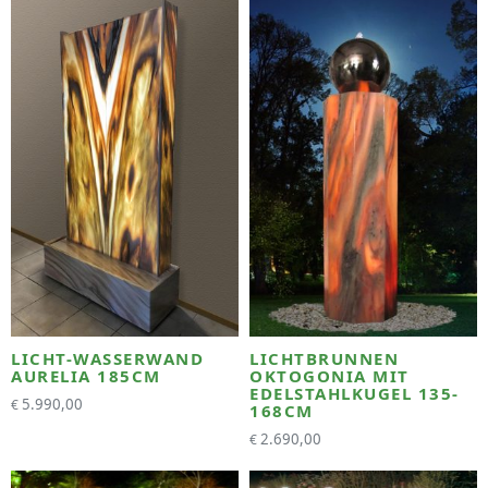
LICHT-WASSERWAND
LICHTBRUNNEN
AURELIA 185CM
OKTOGONIA MIT
EDELSTAHLKUGEL 135-
5.990,00
€
168CM
2.690,00
€