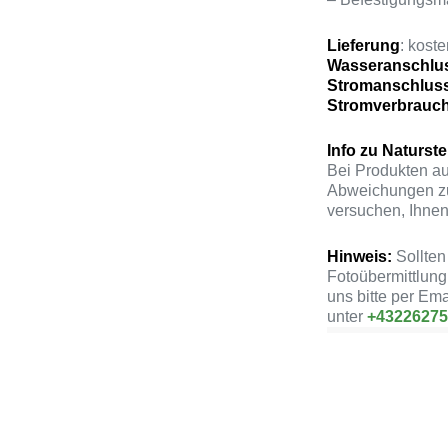
Lieferung
: kost
Wasseranschlu
Stromanschlus
Stromverbrauc
Info zu Naturst
Bei Produkten au
Abweichungen zu
versuchen, Ihnen
Hinweis:
Sollten
Fotoübermittlung
uns bitte per Ema
unter
+4322627