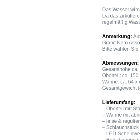
Das Wasser wird
Da das zirkulier
regelmäßig Wass
Anmerkung:
Au
Granit Nero Assol
Bitte wählen Sie
Abmessungen:
Gesamthöhe ca.
Oberteil: ca. 150
Wanne: ca. 64 x 
Gesamtgewicht (
Lieferumfang:
– Oberteil mit St
– Wanne mit ab
– leise & reguli
– Schlauchstück
– LED-Scheinwerf
– Befestigungsma