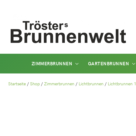
Zum
Inhalt
springen
ZIMMERBRUNNEN
GARTENBRUNNEN
Startseite
/
Shop
/
Zimmerbrunnen
/
Lichtbrunnen
/
Lichtbrunnen