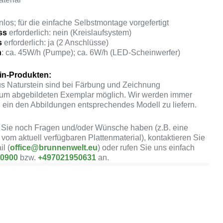
enlos; für die einfache Selbstmontage vorgefertigt
ss
erforderlich: nein (Kreislaufsystem)
s
erforderlich: ja (2 Anschlüsse)
h
: ca. 45W/h (Pumpe); ca. 6W/h (LED-Scheinwerfer)
ein-Produkten:
s Naturstein sind bei Färbung und Zeichnung
m abgebildeten Exemplar möglich. Wir werden immer
 ein den Abbildungen entsprechendes Modell zu liefern.
 Sie noch Fragen und/oder Wünsche haben (z.B. eine
 vom aktuell verfügbaren Plattenmaterial), kontaktieren Sie
il (
office@brunnenwelt.eu
) oder rufen Sie uns einfach
50900
bzw.
+497021950631
an.