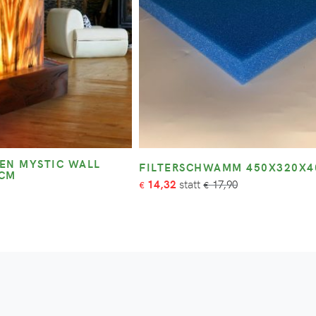
EN MYSTIC WALL
FILTERSCHWAMM 450X320X
7CM
14,32
17,90
€
€