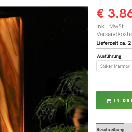
€
3.8
inkl. MwSt.
Versandkosten
Lieferzeit ca.
Ausführung
IN D
Beschreibung