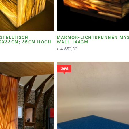
STELLTISCH
MARMOR-LICHTBRUNNEN MYS
0X33CM; 35CM HOCH
WALL 144CM
4.650,00
€
20%