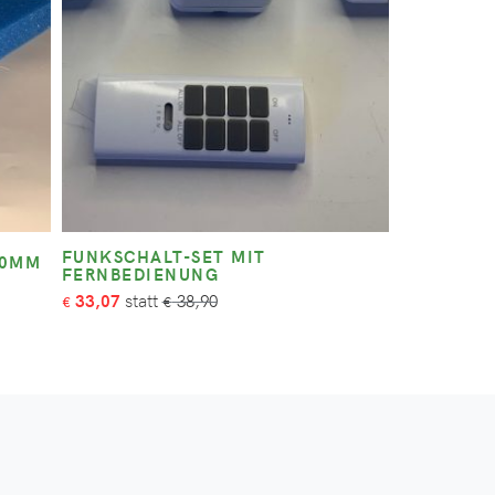
FUNKSCHALT-SET MIT
40MM
FERNBEDIENUNG
33,07
38,90
€
€