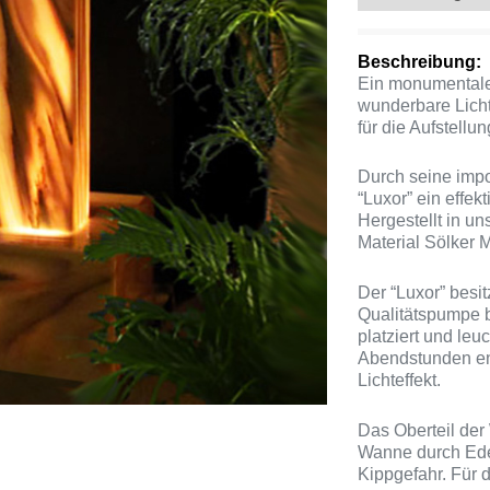
Beschreibung:
Ein monumentale
wunderbare Licht
für die Aufstellu
Durch seine imp
“Luxor” ein effek
Hergestellt in u
Material Sölker 
Der “Luxor” besi
Qualitätspumpe 
platziert und leu
Abendstunden ent
Lichteffekt.
Das Oberteil der
Wanne durch Ede
Kippgefahr. Für 