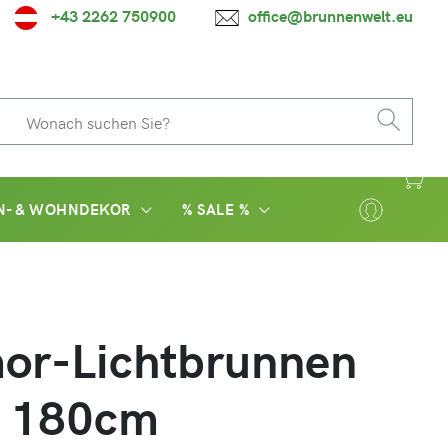
+43 2262 750900
office@brunnenwelt.eu
N- & WOHNDEKOR
% SALE %
or-Lichtbrunnen
r 180cm