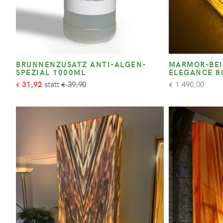
BRUNNENZUSATZ ANTI-ALGEN-
MARMOR-BEI
SPEZIAL 1000ML
ELEGANCE 8
31,92
39,90
1.490,00
€
€
€