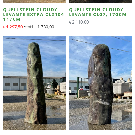
QUELLSTEIN CLOUDY
QUELLSTEIN CLOUDY-
LEVANTE EXTRA CL2104
LEVANTE CL07, 170CM
117CM
2.110,00
€
1.297,50
1.730,00
€
€