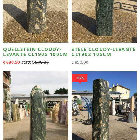
QUELLSTEIN CLOUDY-
STELE CLOUDY-LEVANTE
LEVANTE CL1905 100CM
CL1902 105CM
630,50
970,00
850,00
€
€
€
35%