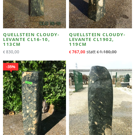
QUELLSTEIN CLOUDY-
QUELLSTEIN CLOUDY-
LEVANTE CL16-10,
LEVANTE CL1902,
113CM
119CM
830,00
767,00
1.180,00
€
€
€
35%