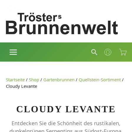
Zum
Inhalt
springen
Suchen
Startseite
/
Shop
/
Gartenbrunnen
/
Quellstein-Sortiment
/
Cloudy Levante
CLOUDY LEVANTE
Entdecken Sie die Schönheit des rustikalen,
dunkelgrünen Serpentins aus Südost-Europa.