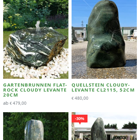
GARTENBRUNNEN FLAT-
QUELLSTEIN CLOUDY-
ROCK CLOUDY LEVANTE
LEVANTE CL2115, 52CM
20CM
480,00
€
ab
479,00
€
30%