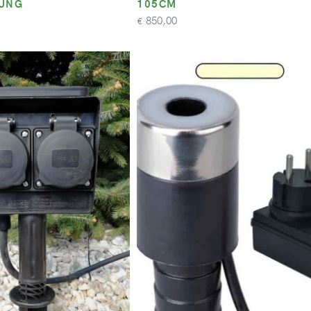
NUNG
105CM
850,00
€