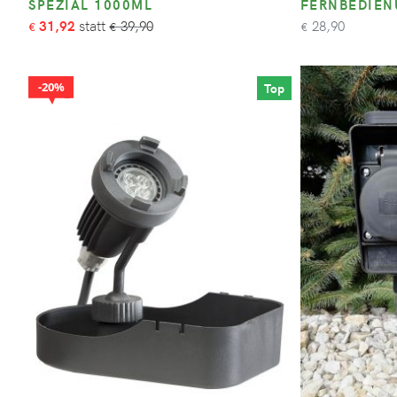
SPEZIAL 1000ML
FERNBEDIE
31,92
39,90
28,90
€
€
€
20%
Top