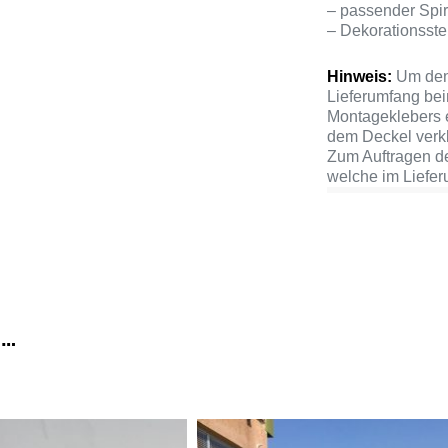
– passender Spi
– Dekorationsste
Hinweis:
Um den 
Lieferumfang bei
Montageklebers e
dem Deckel verk
Zum Auftragen de
welche im Lieferu
 …