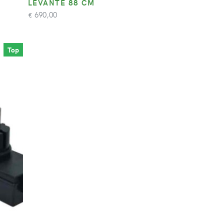
LEVANTE 88 CM
690,00
€
Top