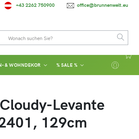
+43 2262 750900
office@brunnenwelt.eu
N- & WOHNDEKOR
% SALE %
 Cloudy-Levante
2401, 129cm