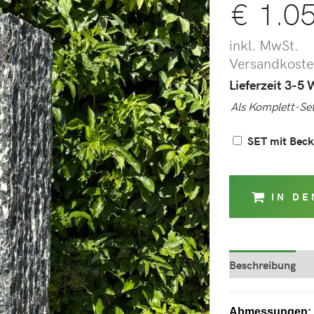
€
1.05
inkl. MwSt.
Versandkosten
Lieferzeit 3-5
Als Komplett-Set
SET mit Bec
IN D
Beschreibung
Abmessungen: