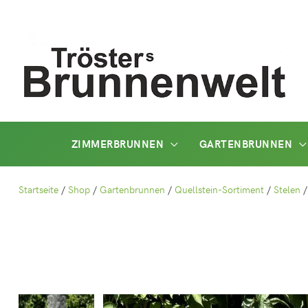
Zum
Inhalt
springen
ZIMMERBRUNNEN
GARTENBRUNNEN
Startseite
/
Shop
/
Gartenbrunnen
/
Quellstein-Sortiment
/
Stelen