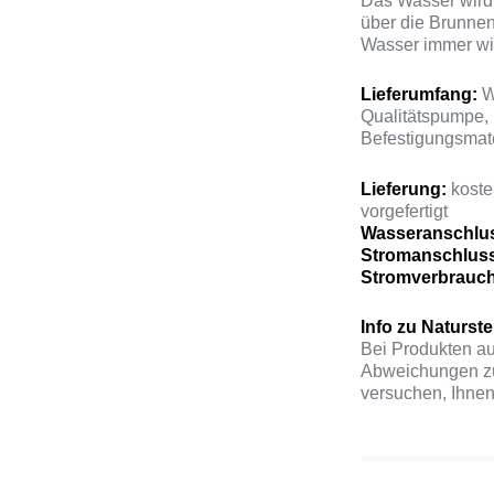
Das Wasser wird
über die Brunnen
Wasser immer wi
Lieferumfang:
W
Qualitätspumpe, 
Befestigungsmate
Lieferung:
koste
vorgefertigt
Wasseranschlu
Stromanschlus
Stromverbrauc
Info zu Naturst
Bei Produkten au
Abweichungen zu
versuchen, Ihnen