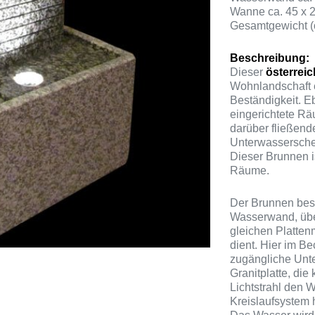
Wanne ca. 45 x 
Gesamtgewicht (
Beschreibung:
Dieser
österreic
Wohnlandschaft e
Beständigkeit. E
eingerichtete Rä
darüber fließen
Unterwasserschei
Dieser Brunnen is
Räume.
Der Brunnen beste
Wasserwand, über
gleichen Platten
dient. Hier im B
zugängliche Unte
Granitplatte, di
Lichtstrahl den 
Kreislaufsystem 