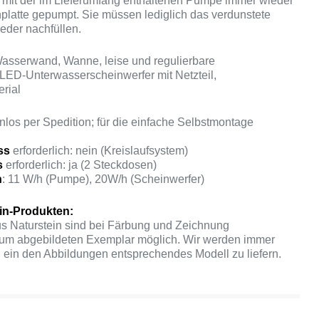
 mit der im Lieferumfang enthaltenen Pumpe immer wieder
platte gepumpt. Sie müssen lediglich das verdunstete
eder nachfüllen.
asserwand, Wanne, leise und regulierbare
LED-Unterwasserscheinwerfer mit Netzteil,
rial
nlos per Spedition; für die einfache Selbstmontage
ss
erforderlich: nein (Kreislaufsystem)
s
erforderlich: ja (2 Steckdosen)
h
: 11 W/h (Pumpe), 20W/h (Scheinwerfer)
ein-Produkten:
s Naturstein sind bei Färbung und Zeichnung
m abgebildeten Exemplar möglich. Wir werden immer
 ein den Abbildungen entsprechendes Modell zu liefern.