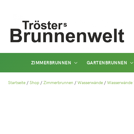
Zum
Inhalt
springen
ZIMMERBRUNNEN
GARTENBRUNNEN
Startseite
/
Shop
/
Zimmerbrunnen
/
Wasserwände
/
Wasserwände