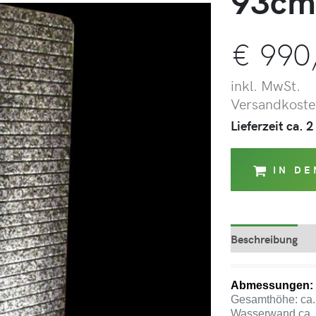
93c
€
990
inkl. MwSt.
Versandkosten
Lieferzeit ca.
IN D
Beschreibung
Abmessungen:
Gesamthöhe: ca.
Wasserwand ca. 3