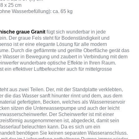
28 x 25 cm
ohne Wasserbefüllung): ca. 65 kg
hische graue Granit
fügt sich wunderbar in jede
in. Der graue Fels steht für Bodenständigkeit und
benso ist er eine elegante Lösung für alle modern
ume. Durch die geflämmte und gerillte Oberfläche gerät das
de Wasser in Bewegung und zaubert in Verbindung mit dem
nwerfer wunderbare optische Effekte in Ihren Raum.
t ein effektiver Luftbefeuchter auch für mittelgrosse
ht aus zwei Teilen. Der, mit der Standplatte verklebten,
 die das Wasser sanft hinunter rinnt und dem, aus dem
material gefertigten, Becken, welches als Wasserreservoir
ecken sitzen die Unterwasserpumpe und auch der leicht
rwasserscheinwerfer. Der Scheinwerfer ist mit einer
e kreisförmig ausgenommenen ist, abgedeckt, damit sein
Wasserlauf beleuchten kann. Da es sich um ein
handelt benötigen Sie keinen separaten Wasseranschluss.