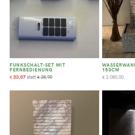
FUNKSCHALT-SET MIT
WASSERWAND
FERNBEDIENUNG
150CM
33,07
38,90
2.080,00
€
€
€