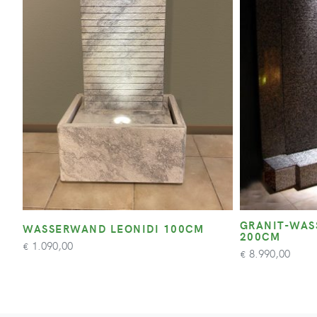
GRANIT-WAS
WASSERWAND LEONIDI 100CM
200CM
1.090,00
€
8.990,00
€