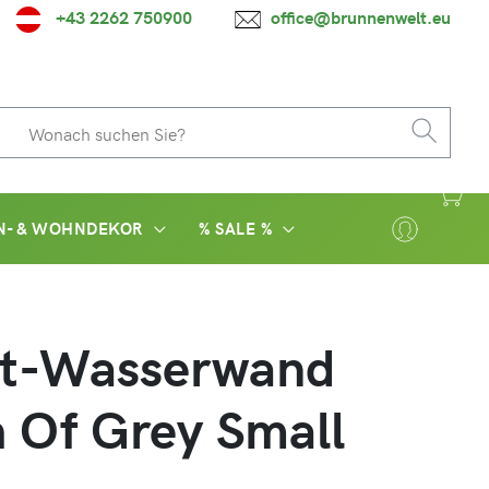
+43 2262 750900
office@brunnenwelt.eu
N- & WOHNDEKOR
% SALE %
it-Wasserwand
 Of Grey Small