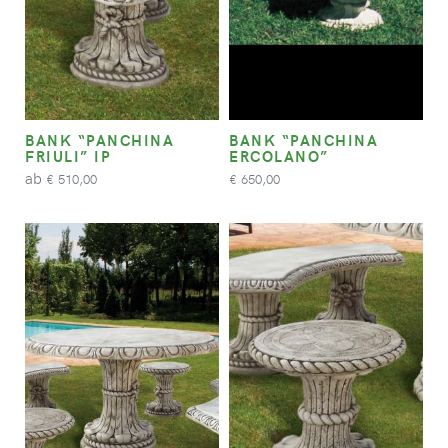
BANK “PANCHINA
BANK “PANCHINA
FRIULI” IP
ERCOLANO”
ab
510,00
650,00
€
€