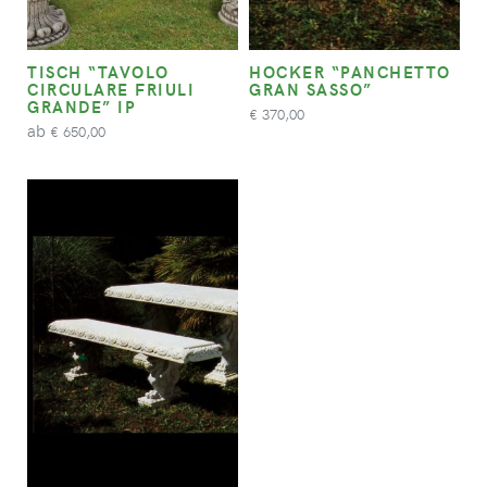
TISCH “TAVOLO
HOCKER “PANCHETTO
CIRCULARE FRIULI
GRAN SASSO”
GRANDE” IP
370,00
€
ab
650,00
€