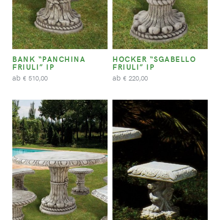
BANK “PANCHINA
HOCKER “SGABELLO
FRIULI” IP
FRIULI” IP
ab
ab
510,00
220,00
€
€