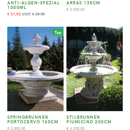
ANTI-ALGEN-SPEZIAL
ARRAS 135CM
1000ML
2.590,00
€
31,92
39,90
€
€
Top
SPRINGBRUNNEN
STILBRUNNEN
PORTOCERVO 160CM
FIUMICINO 200CM
2.890,00
6.290,00
€
€