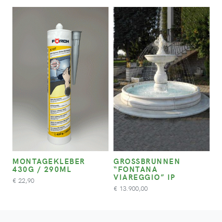
MONTAGEKLEBER
GROSSBRUNNEN “
430G / 290ML
FONTANA V
IAREGGIO” IP
22,90
€
13.900,00
€