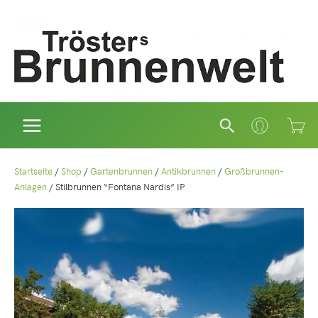
Zum
Inhalt
springen
Suchen
Startseite
/
Shop
/
Gartenbrunnen
/
Antikbrunnen
/
Großbrunnen-
Anlagen
/
Stilbrunnen “Fontana Nardis” IP