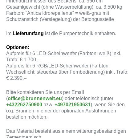
Innendurchmesser des Beckens: ca. 350 cm
Gesamtgewicht (ohne Wasserbefüllung): ca. 3.500 kg
Farbton: “Antica Idrorepellente” = weiß-grau mit
Schutzanstrich (Versiegelung) der Betongussteile
Im
Lieferumfang
ist die Pumpentechnik enthalten.
Optionen:
Aufpreis für 6 LED-Scheinwerfer (Farbton: weiß) inkl.
Trafo: € 1.700,–
Aufpreis für 6 RGB/LED-Scheinwerfer (Farbton:
Wechsellicht; steuerbar über Fernbedienung) inkl. Trafo:
€ 2.390,–
Bitte kontaktieren Sie uns per Email
(
office@brunnenwelt.eu
) oder telefonisch (unter
+432262750900
bzw.
+497021950631
), wenn Sie den
o.g. Brunnen in einer der optionalen Ausführungen
bestellen möchten.
Das Material besteht aus einem witterungsbeständigen
Zementgemisch.