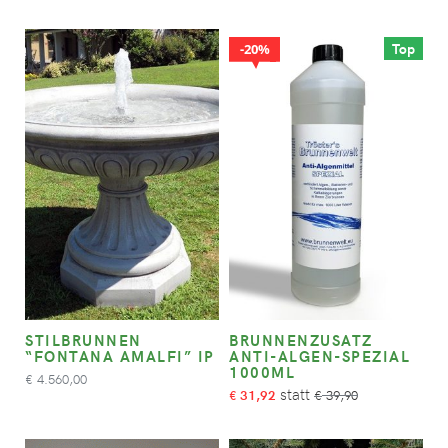
Top
20%
STILBRUNNEN
BRUNNENZUSATZ
“FONTANA AMALFI” IP
ANTI-ALGEN-SPEZIAL
1000ML
4.560,00
€
31,92
39,90
€
€