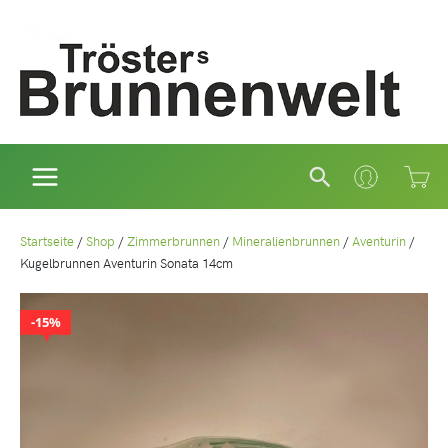
Zum
Inhalt
springen
Suchen
Startseite
/
Shop
/
Zimmerbrunnen
/
Mineralienbrunnen
/
Aventurin
/
Kugelbrunnen Aventurin Sonata 14cm
15%