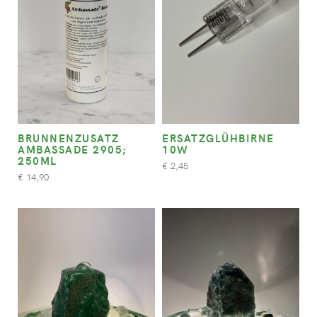
BRUNNENZUSATZ
ERSATZGLÜHBIRNE
AMBASSADE 2905;
10W
250ML
2,45
€
14,90
€