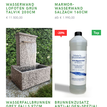
WASSERWAND
MARMOR-
LOFOTEN GRÜN
WASSERWAND
TALVIK 200CM
SALZACH 160CM
ab
11.500,00
1.990,00
€
€
Top
20%
WASSERFALLBRUNNEN
BRUNNENZUSATZ
GREY FALLS 97CM
ANTI-ALGEN-SPEZIAL