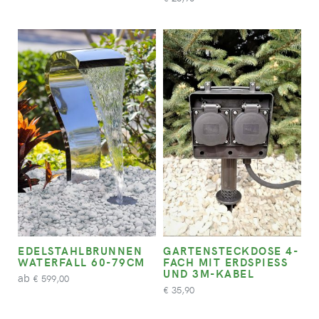
EDELSTAHLBRUNNEN
GARTENSTECKDOSE 4-
WATERFALL 60-79CM
FACH MIT ERDSPIESS U
ND 3M-KABEL
ab
599,00
€
35,90
€