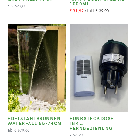
1000ML
2.520,00
€
31,92
39,90
€
€
EDELSTAHLBRUNNEN
FUNKSTECKDOSE
WATERFALL 55-74CM
INKL.
FERNBEDIENUNG
ab
579,00
€
28,90
€