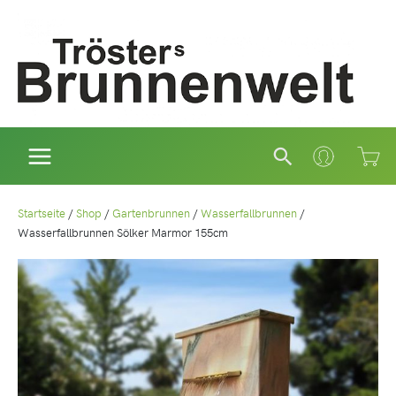
Zum
Inhalt
springen
Suchen
Startseite
/
Shop
/
Gartenbrunnen
/
Wasserfallbrunnen
/
Wasserfallbrunnen Sölker Marmor 155cm