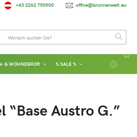
+43 2262 750900
office@brunnenwelt.eu
N- & WOHNDEKOR
% SALE %
l “Base Austro G.”