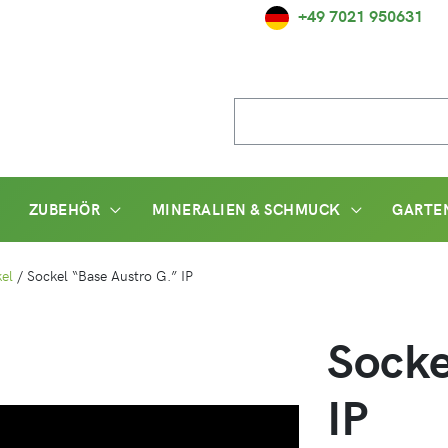
+49 7021 950631
Suche
nach:
ZUBEHÖR
MINERALIEN & SCHMUCK
GARTE
el
/
Sockel “Base Austro G.” IP
Socke
IP