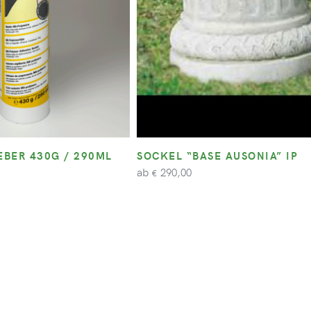
BER 430G / 290ML
SOCKEL “BASE AUSONIA” IP
ab
290,00
€