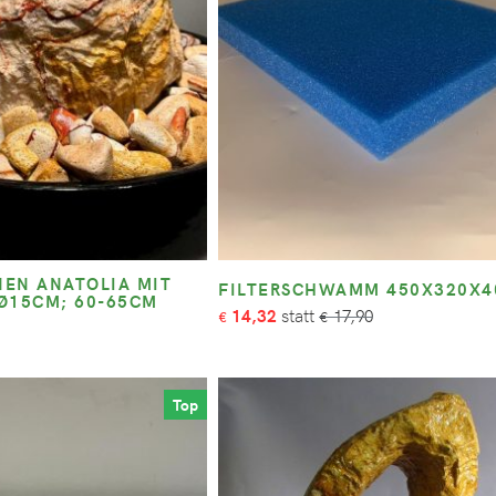
EN ANATOLIA MIT
FILTERSCHWAMM 450X320X
Ø15CM; 60-65CM
14,32
17,90
€
€
Top