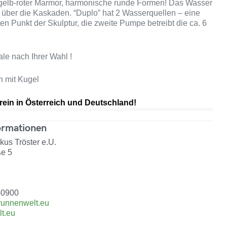
elb-roter Marmor, harmonische runde Formen! Das Wasser
d über die Kaskaden. “Duplo” hat 2 Wasserquellen – eine
n Punkt der Skulptur, die zweite Pumpe betreibt die ca. 6
e nach Ihrer Wahl !
in mit Kugel
ein in Österreich und Deutschland!
ormationen
us Tröster e.U.
ße 5
50900
runnenwelt.eu
t.eu