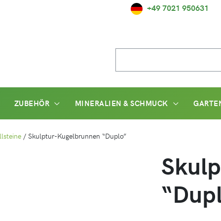
+49 7021 950631
Suche
nach:
ZUBEHÖR
MINERALIEN & SCHMUCK
GARTE
lsteine
/
Skulptur-Kugelbrunnen “Duplo”
Skulp
“Dup