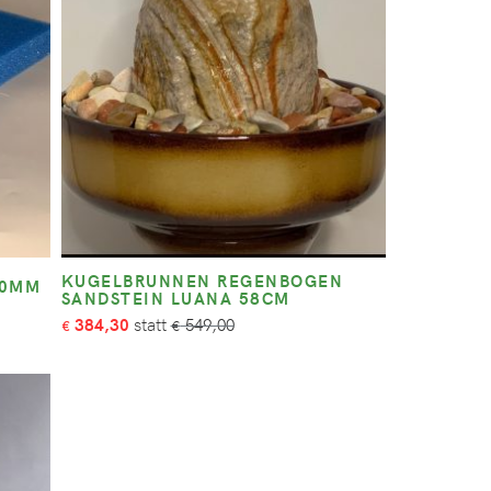
KUGELBRUNNEN REGENBOGEN
40MM
SANDSTEIN LUANA 58CM
384,30
549,00
€
€