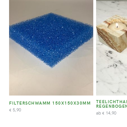
TEELICHTHA
FILTERSCHWAMM 150X150X30MM
REGENBOGEN
5,90
€
ab
14,90
€