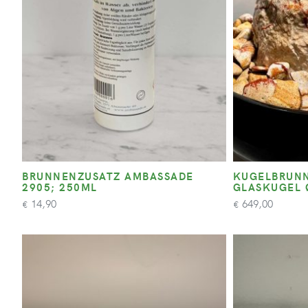
BRUNNENZUSATZ AMBASSADE
KUGELBRUNN
2905; 250ML
GLASKUGEL 
14,90
649,00
€
€