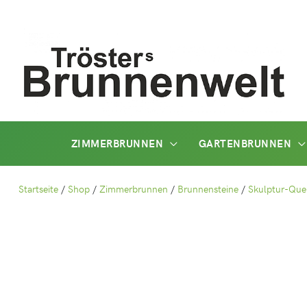
Zum
Inhalt
springen
ZIMMERBRUNNEN
GARTENBRUNNEN
Startseite
/
Shop
/
Zimmerbrunnen
/
Brunnensteine
/
Skulptur-Quel