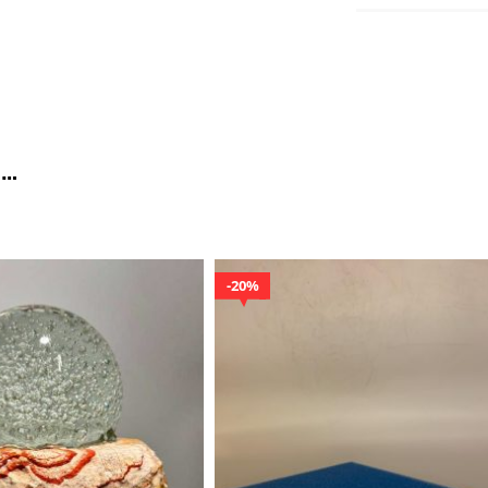
 …
20%