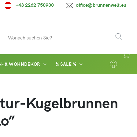
+43 2262 750900
office@brunnenwelt.eu
N- & WOHNDEKOR
% SALE %
tur-Kugelbrunnen
lo”