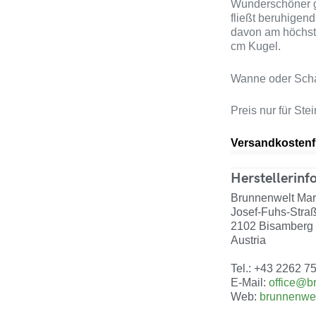
Wunderschöner g
fließt beruhigen
davon am höchste
cm Kugel.
Wanne oder Schal
Preis nur für Ste
Versandkostenfr
Herstellerinf
Brunnenwelt Mark
Josef-Fuhs-Stra
2102 Bisamberg
Austria
Tel.: +43 2262 7
E-Mail:
office@b
Web:
brunnenwel