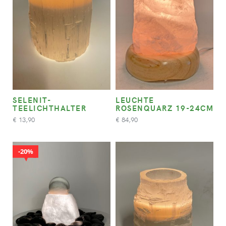
SELENIT-
LEUCHTE
TEELICHTHALTER
ROSENQUARZ 19-24CM
13,90
84,90
€
€
20%