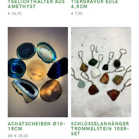
TEELICHTHALTER AUS
TIERGRAVUR EULE
AMETHYST
4,5CM
34,90
7,90
€
€
ACHATSCHEIBEN Ø10-
SCHLÜSSELANHÄNGER
15CM
TROMMELSTEIN 10ER-
SET
ab
35,00
€