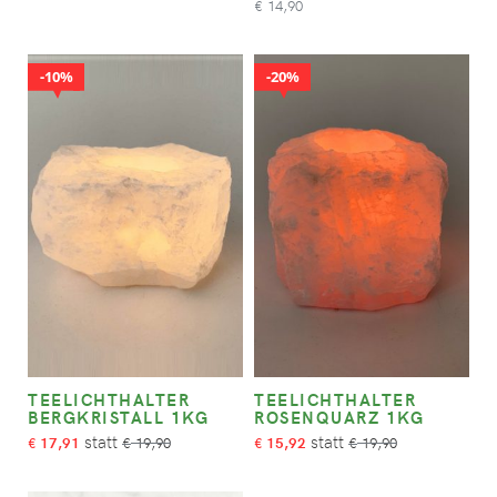
14,90
€
10%
20%
TEELICHTHALTER
TEELICHTHALTER
BERGKRISTALL 1KG
ROSENQUARZ 1KG
17,91
19,90
15,92
19,90
€
€
€
€