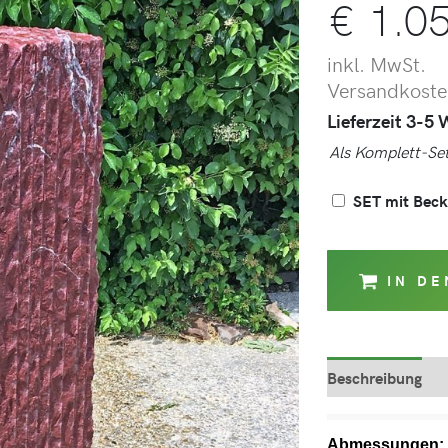
€
1.05
inkl. MwSt.
Versandkosten
Lieferzeit 3-5
Als Komplett-Set
SET mit Bec
IN D
Beschreibung
Abmessungen: