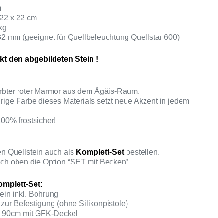
m
 22 x 22 cm
kg
 32 mm (geeignet für Quellbeleuchtung Quellstar 600)
kt den abgebildeten Stein !
ärbter roter Marmor aus dem Ägäis-Raum.
urige Farbe dieses Materials setzt neue Akzent in jedem
100% frostsicher!
n Quellstein auch als
Komplett-Set
bestellen.
ch oben die Option “SET mit Becken”.
mplett-Set:
ein inkl. Bohrung
zur Befestigung (ohne Silikonpistole)
 90cm mit GFK-Deckel