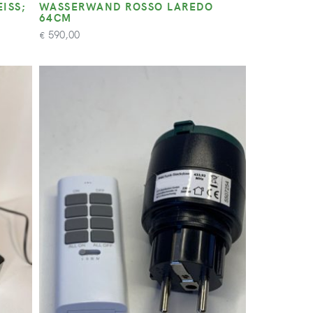
S; K
WASSERWAND ROSSO LAREDO
64CM
590,00
€