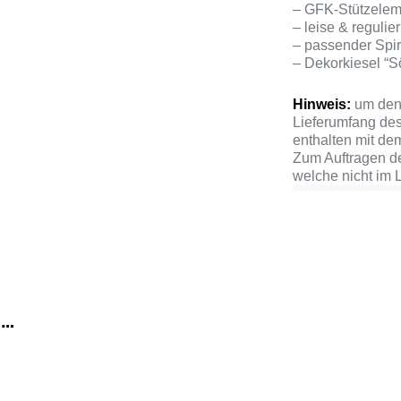
– GFK-Stützelem
– leise & reguli
– passender Spi
– Dekorkiesel “S
Hinweis:
um den 
Lieferumfang des
enthalten mit de
Zum Auftragen de
welche nicht im L
 …