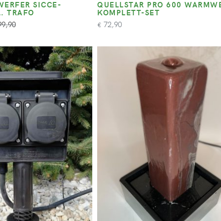
WERFER SICCE-
QUELLSTAR PRO 600 WARMWEIS
. TRAFO
OMPLETT-SET
9,90
72,90
€