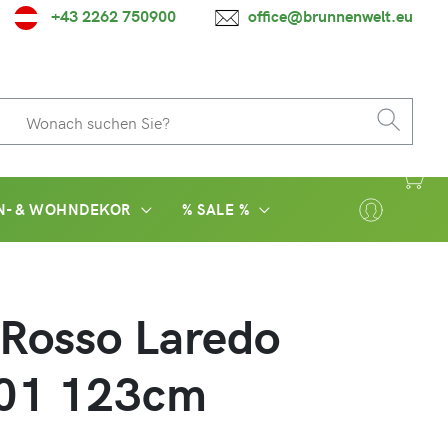
+43 2262 750900
office@brunnenwelt.eu
N- & WOHNDEKOR
% SALE %
 Rosso Laredo
01 123cm