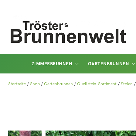
Zum
Inhalt
springen
ZIMMERBRUNNEN
GARTENBRUNNEN
Startseite
/
Shop
/
Gartenbrunnen
/
Quellstein-Sortiment
/
Stelen