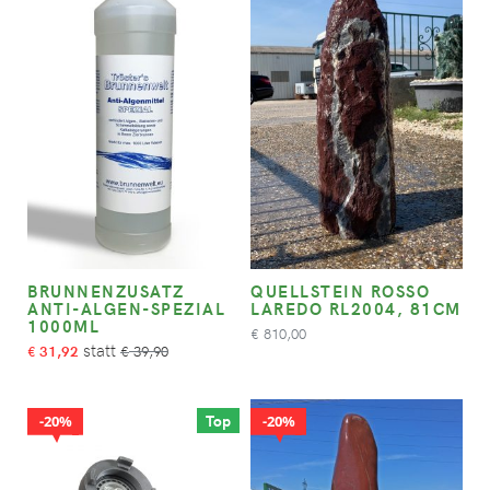
BRUNNENZUSATZ
QUELLSTEIN ROSSO
ANTI-ALGEN-SPEZIAL
LAREDO RL2004, 81CM
1000ML
810,00
€
31,92
39,90
€
€
Top
20%
20%