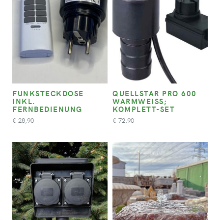
FUNKSTECKDOSE
QUELLSTAR PRO 600
INKL.
WARMWEISS; K
FERNBEDIENUNG
OMPLETT-SET
28,90
72,90
€
€