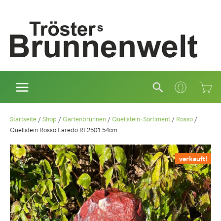
Zum
Inhalt
springen
Suchen
Startseite
/
Shop
/
Gartenbrunnen
/
Quellstein-Sortiment
/
Rosso
/
Quellstein Rosso Laredo RL2501 54cm
verkauft!