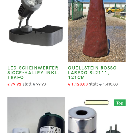
LED-SCHEINWERFER
QUELLSTEIN ROSSO
SICCE-HALLEY INKL.
LAREDO RL2111,
TRAFO
121CM
79,92
99,90
1.128,00
1.410,00
€
€
€
€
Top