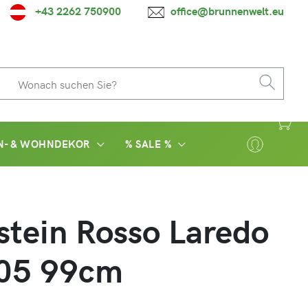
+43 2262 750900
office@brunnenwelt.eu
N- & WOHNDEKOR
% SALE %
stein Rosso Laredo
05 99cm