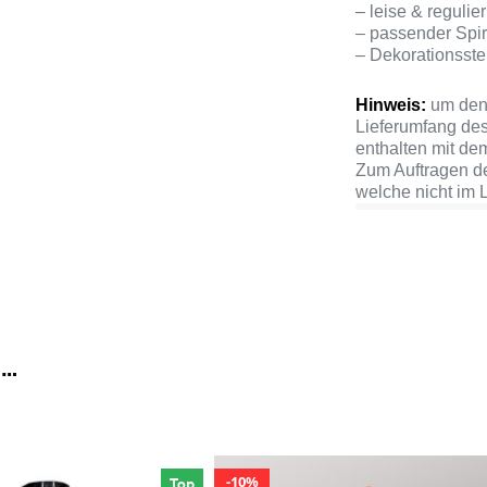
– leise & reguli
– passender Spi
– Dekorationsste
Hinweis:
um den 
Lieferumfang des
enthalten mit de
Zum Auftragen de
welche nicht im L
 …
10%
Top