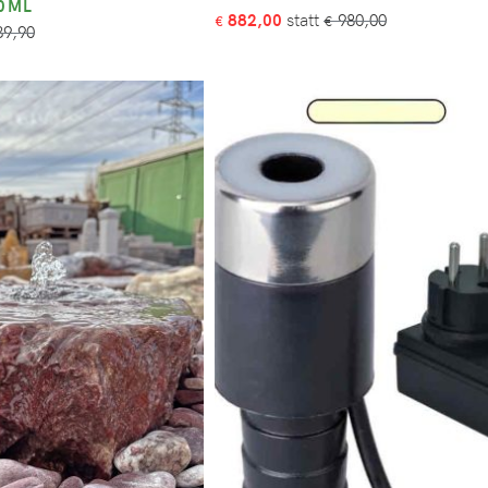
00ML
882,00
980,00
€
€
9,90