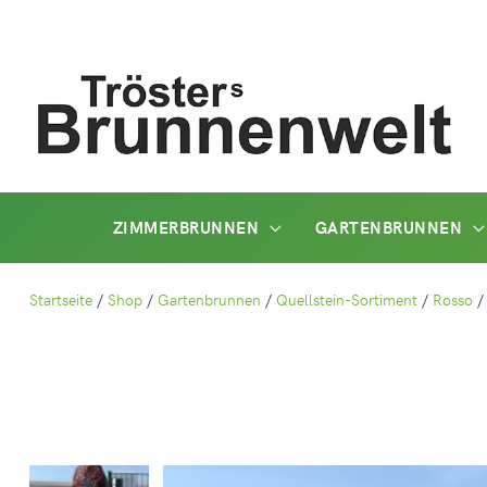
Zum
Inhalt
springen
ZIMMERBRUNNEN
GARTENBRUNNEN
Startseite
/
Shop
/
Gartenbrunnen
/
Quellstein-Sortiment
/
Rosso