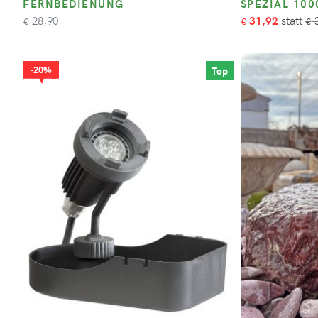
FERNBEDIENUNG
SPEZIAL 10
28,90
31,92
3
€
€
€
20%
Top