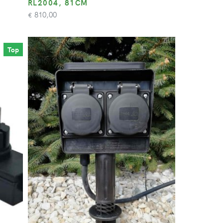
RL2004, 81CM
810,00
€
Top