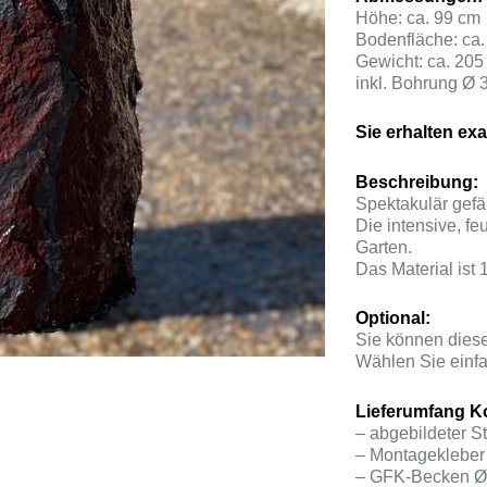
Höhe: ca. 99 cm
Bodenfläche: ca
Gewicht: ca. 205
inkl. Bohrung Ø 
Sie erhalten exa
Beschreibung:
Spektakulär gef
Die intensive, fe
Garten.
Das Material ist 
Optional:
Sie können diese
Wählen Sie einfa
Lieferumfang Ko
– abgebildeter St
– Montagekleber 
– GFK-Becken Ø 