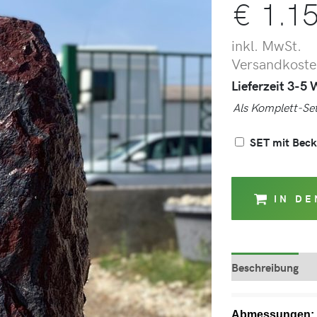
€
1.15
inkl. MwSt.
Versandkosten
Lieferzeit 3-5
Als Komplett-Set
SET mit Bec
IN D
Beschreibung
Abmessungen: