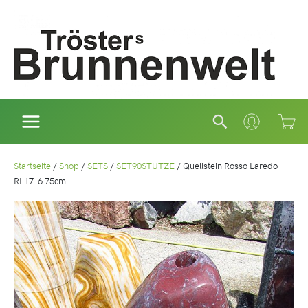
Zum
Inhalt
springen
Suchen
Startseite
/
Shop
/
SETS
/
SET90STÜTZE
/
Quellstein Rosso Laredo
RL17-6 75cm