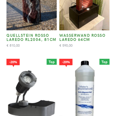
QUELLSTEIN ROSSO
WASSERWAND ROSSO
LAREDO RL2004, 81CM
LAREDO 64CM
810,00
590,00
€
€
Top
Top
20%
20%