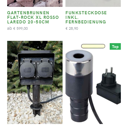
GARTENBRUNNEN
FUNKSTECKDOSE
FLAT-ROCK XL ROSSO
INKL.
LAREDO 20-50CM
FERNBEDIENUNG
ab
599,00
28,90
€
€
Top