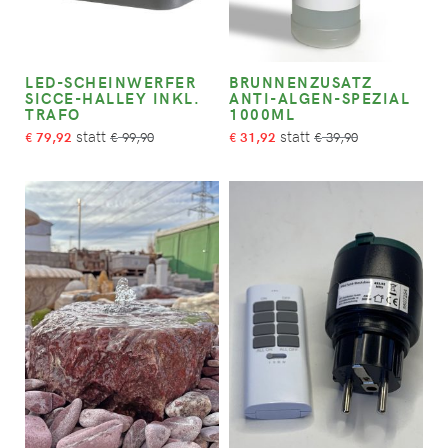
LED-SCHEINWERFER
BRUNNENZUSATZ
SICCE-HALLEY INKL.
ANTI-ALGEN-SPEZIAL
TRAFO
1000ML
79,92
99,90
31,92
39,90
€
€
€
€