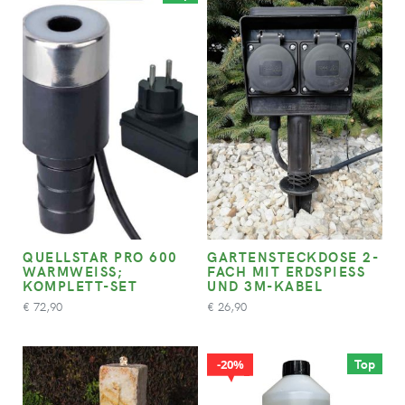
QUELLSTAR PRO 600
GARTENSTECKDOSE 2-
WARMWEISS; K
FACH MIT ERDSPIESS U
OMPLETT-SET
ND 3M-KABEL
72,90
26,90
€
€
Top
20%