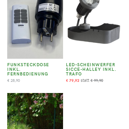
FUNKSTECKDOSE
LED-SCHEINWERFER
INKL.
SICCE-HALLEY INKL.
FERNBEDIENUNG
TRAFO
28,90
79,92
99,90
€
€
€