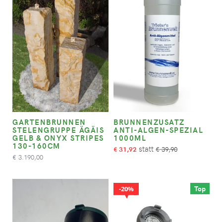
GARTENBRUNNEN
BRUNNENZUSATZ
STELENGRUPPE ÄGÄIS
ANTI-ALGEN-SPEZIAL
GELB & ONYX STRIPES
1000ML
130-160CM
31,92
39,90
€
€
3.190,00
€
Top
20%