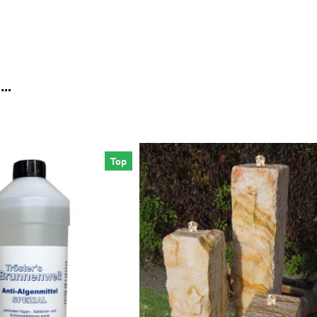
 …
Top