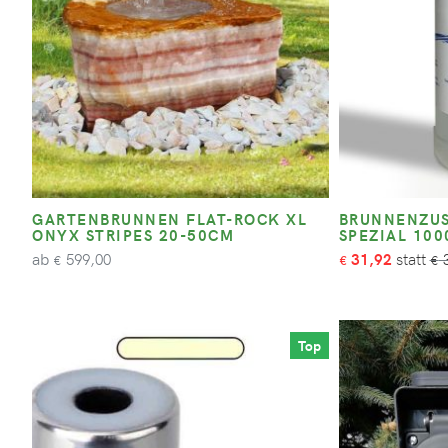
GARTENBRUNNEN FLAT-ROCK XL
BRUNNENZUS
ONYX STRIPES 20-50CM
SPEZIAL 10
ab
599,00
31,92
3
€
€
€
Top