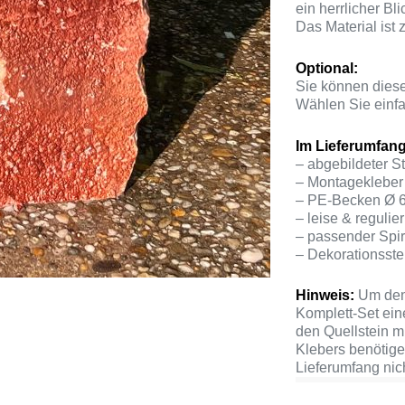
ein herrlicher Bl
Das Material ist 
Optional:
Sie können diese
Wählen Sie einfa
Im Lieferumfang
– abgebildeter St
– Montagekleber 
– PE-Becken Ø 
– leise & reguli
– passender Spi
– Dekorationsste
Hinweis:
Um den 
Komplett-Set ein
den Quellstein m
Klebers benötige
Lieferumfang nich