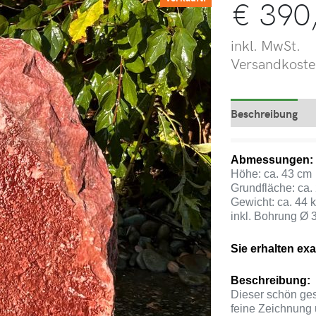
€
390
inkl. MwSt.
Versandkosten
Beschreibung
Abmessungen:
Höhe: ca. 43 cm
Grundfläche: ca.
Gewicht: ca. 44 
inkl. Bohrung Ø 
Sie erhalten exa
Beschreibung:
Dieser schön ges
feine Zeichnung 