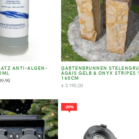
ATZ ANTI-ALGEN-
GARTENBRUNNEN STELENGRU
00ML
ÄGÄIS GELB & ONYX STRIPES 
160CM
9,90
3.190,00
€
20%