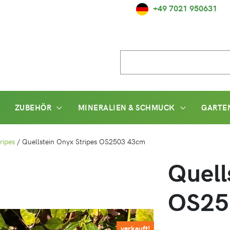
+49 7021 950631
Suche
nach:
ZUBEHÖR
MINERALIEN & SCHMUCK
GARTE
ripes
/
Quellstein Onyx Stripes OS2503 43cm
Quell
OS25
verkauft!