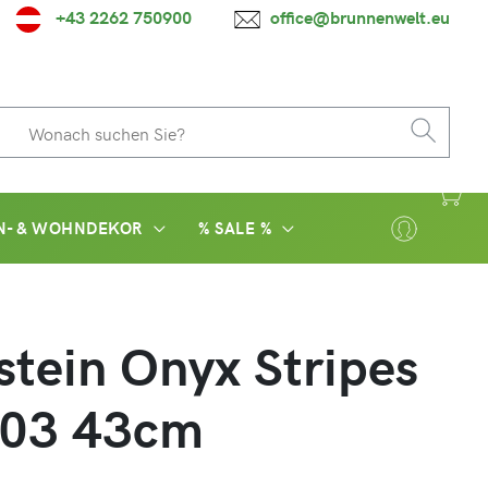
+43 2262 750900
office@brunnenwelt.eu
N- & WOHNDEKOR
% SALE %
stein Onyx Stripes
03 43cm