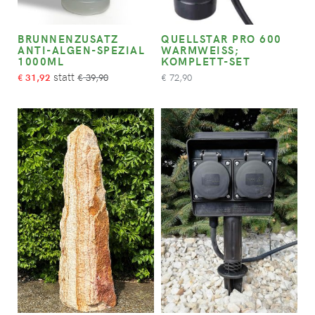
BRUNNENZUSATZ
QUELLSTAR PRO 600
ANTI-ALGEN-SPEZIAL
WARMWEISS; K
1000ML
OMPLETT-SET
31,92
39,90
72,90
€
€
€