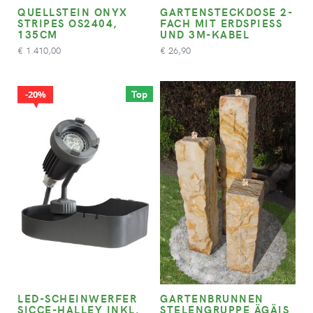
QUELLSTEIN ONYX
GARTENSTECKDOSE 2-
STRIPES OS2404,
FACH MIT ERDSPIESS U
135CM
ND 3M-KABEL
1.410,00
26,90
€
€
Top
20%
LED-SCHEINWERFER
GARTENBRUNNEN
SICCE-HALLEY INKL.
STELENGRUPPE ÄGÄIS