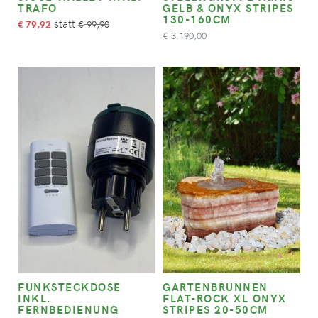
TRAFO
GELB & ONYX STRIPES
130-160CM
79,92
99,90
€
€
3.190,00
€
FUNKSTECKDOSE
GARTENBRUNNEN
INKL.
FLAT-ROCK XL ONYX
FERNBEDIENUNG
STRIPES 20-50CM