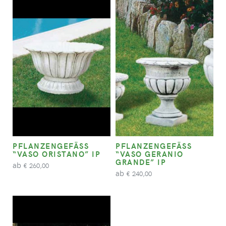
PFLANZENGEFÄSS “
PFLANZENGEFÄSS “
VASO ORISTANO” IP
VASO GERANIO G
RANDE” IP
ab
260,00
€
ab
240,00
€