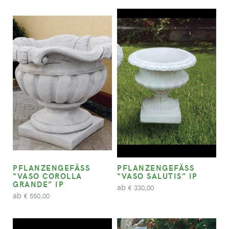
PFLANZENGEFÄSS “
PFLANZENGEFÄSS “
VASO COROLLA G
VASO SALUTIS” IP
RANDE” IP
ab
330,00
€
ab
550,00
€