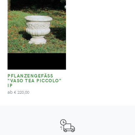
PFLANZENGEFÄSS “
VASO TEA PICCOLO” I
P
ab
220,00
€