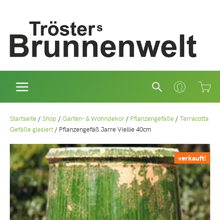
Zum
Inhalt
springen
Suchen
Startseite
/
Shop
/
Garten- & Wohndekor
/
Pflanzengefäße
/
Terracotta
Gefäße glasiert
/
Pflanzengefäß Jarre Viellie 40cm
verkauft!