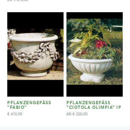
PFLANZENGEFÄSS “
PFLANZENGEFÄSS “
FABIO”
CIOTOLA OLIMPIA” IP
ab
410,00
220,00
€
€