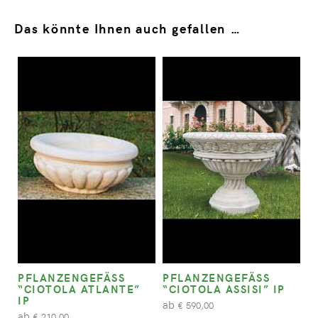
Das könnte Ihnen auch gefallen …
PFLANZENGEFÄSS “
PFLANZENGEFÄSS “
CIOTOLA ATLANTE” I
CIOTOLA ASSISI” IP
P
ab
590,00
€
ab
210,00
€