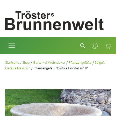
Zum
Inhalt
springen
Suchen
Startseite
/
Shop
/
Garten- & Wohndekor
/
Pflanzengefäße
/
Stilguß
Gefäße klassisch
/
Pflanzengefäß “Ciotola Fiordaliso” IP