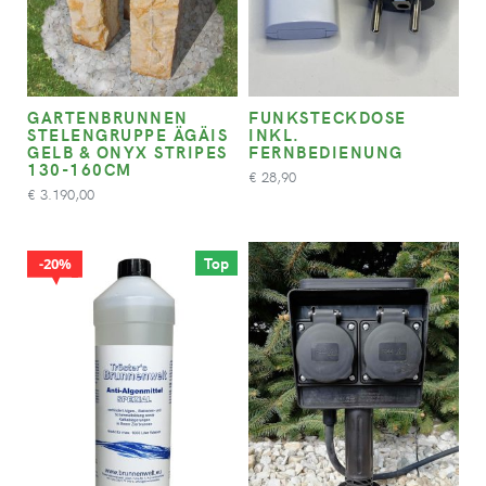
GARTENBRUNNEN
FUNKSTECKDOSE
STELENGRUPPE ÄGÄIS
INKL.
GELB & ONYX STRIPES
FERNBEDIENUNG
130-160CM
28,90
€
3.190,00
€
Top
20%