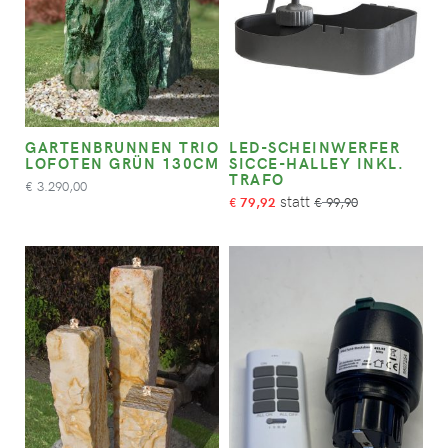
GARTENBRUNNEN TRIO
LED-SCHEINWERFER
LOFOTEN GRÜN 130CM
SICCE-HALLEY INKL.
TRAFO
3.290,00
€
79,92
99,90
€
€