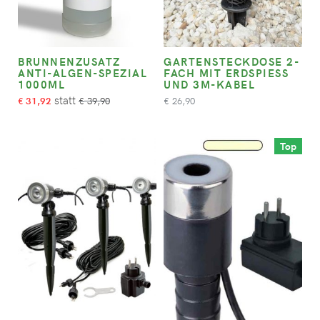
BRUNNENZUSATZ
GARTENSTECKDOSE 2-
ANTI-ALGEN-SPEZIAL
FACH MIT ERDSPIESS U
1000ML
ND 3M-KABEL
31,92
39,90
26,90
€
€
€
Top