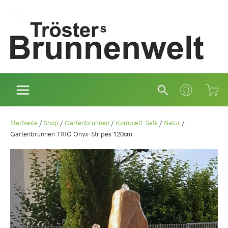
Zum
Inhalt
springen
Suchen
Startseite
/
Shop
/
Gartenbrunnen
/
Komplett-Sets
/
Natur
/
Gartenbrunnen TRIO Onyx-Stripes 120cm