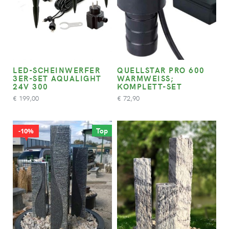
LED-SCHEINWERFER
QUELLSTAR PRO 600
3ER-SET AQUALIGHT
WARMWEISS; K
24V 300
OMPLETT-SET
199,00
72,90
€
€
Top
10%