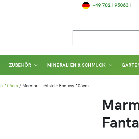
+49 7021 950631
Suche
nach:
ZUBEHÖR
MINERALIEN & SCHMUCK
GARTE
 75-155cm
/
Marmor-Lichtstele Fantasy 105cm
Marmo
Fant