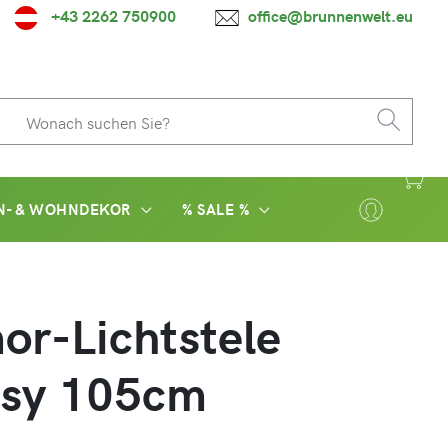
+43 2262 750900
office@brunnenwelt.eu
N- & WOHNDEKOR
% SALE %
r-Lichtstele
asy 105cm