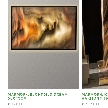
MARMOR-LEUCHTBILD DREAM
MARMOR-LI
68X43CM
HARMONY TR
980,00
2.190,00
€
€