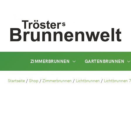
Zum
Inhalt
springen
ZIMMERBRUNNEN
GARTENBRUNNEN
Startseite
/
Shop
/
Zimmerbrunnen
/
Lichtbrunnen
/
Lichtbrunnen