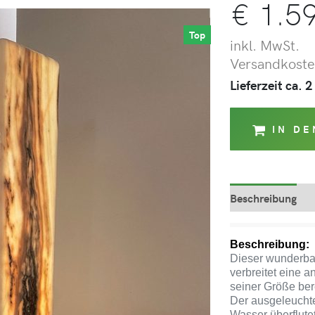
€
1.59
Top
inkl. MwSt.
Versandkosten
Lieferzeit ca.
IN D
Beschreibung
Beschreibung:
Dieser wunderba
verbreitet eine
seiner Größe bere
Der ausgeleuchte
Wasser überflutet