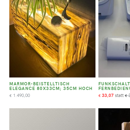
MARMOR-BEISTELLTISCH
FUNKSCHALT
ELEGANCE 80X33CM; 35CM HOCH
FERNBEDIE
1.490,00
33,07
3
€
€
€