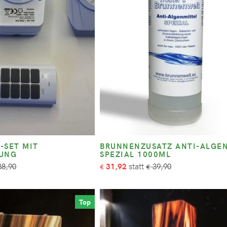
-SET MIT
BRUNNENZUSATZ ANTI-ALGE
NUNG
SPEZIAL 1000ML
8,90
31,92
39,90
€
€
Top