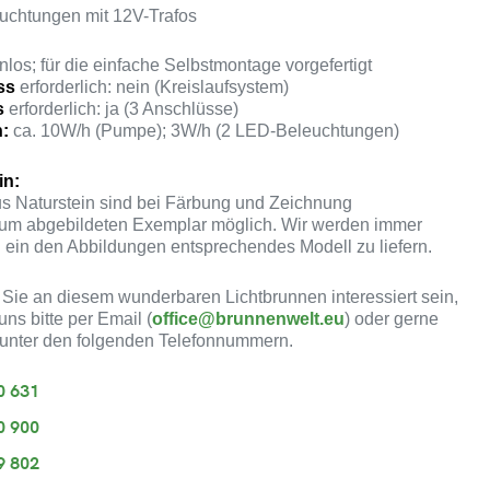
uchtungen mit 12V-Trafos
los; für die einfache Selbstmontage vorgefertigt
ss
erforderlich: nein (Kreislaufsystem)
s
erforderlich: ja (3 Anschlüsse)
:
ca. 10W/h (Pumpe); 3W/h (2 LED-Beleuchtungen)
in:
s Naturstein sind bei Färbung und Zeichnung
m abgebildeten Exemplar möglich. Wir werden immer
 ein den Abbildungen entsprechendes Modell zu liefern.
 Sie an diesem wunderbaren Lichtbrunnen interessiert sein,
uns bitte per Email (
office@brunnenwelt.eu
) oder gerne
 unter den folgenden Telefonnummern.
0 631
0 900
9 802