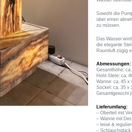
Sowohl die Pump
über einen abne
zu müssen.
Das Wasser wird 
die elegante Stel
Raumluft zügig 
Abmessungen:
Gesamthöhe: ca.
Hohl-Stele: ca. 8
Wanne: ca. 45 x 
Sockel: ca. 35 x 
Gesamtgewicht (
Lieferumfang:
– Oberteil mit Ve
– Wanne mit Deck
– leise & reguli
– Schlauchstück