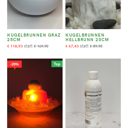
KUGELBRUNNEN GRAZ
KUGELBRUNNEN
25CM
HELLBRUNN 20CM
118,93
169,90
67,43
89,90
€
€
€
€
Top
20%