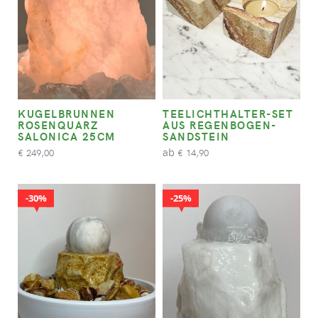
KUGELBRUNNEN
TEELICHTHALTER-SET
ROSENQUARZ
AUS REGENBOGEN-
SALONICA 25CM
SANDSTEIN
ab
249,00
14,90
€
€
30%
25%