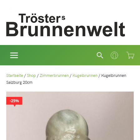
Zum
Inhalt
springen
Suchen
Startseite
/
Shop
/
Zimmerbrunnen
/
Kugelbrunnen
/
Kugelbrunnen
Salzburg 20cm
25%