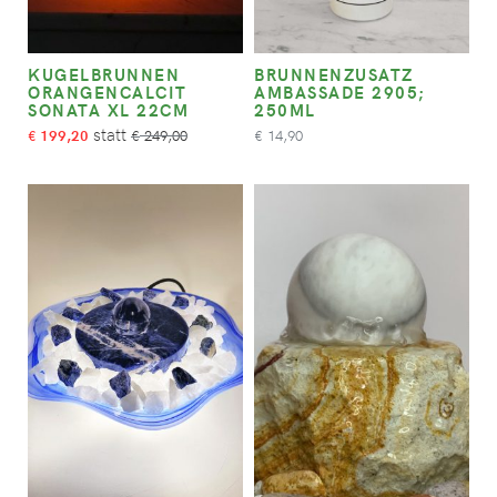
KUGELBRUNNEN
BRUNNENZUSATZ
ORANGENCALCIT
AMBASSADE 2905;
SONATA XL 22CM
250ML
199,20
249,00
14,90
€
€
€