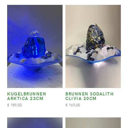
KUGELBRUNNEN
BRUNNEN SODALITH
ARKTICA 23CM
CLIVIA 20CM
189,00
169,00
€
€