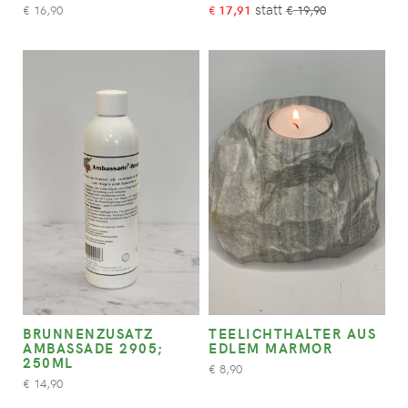
16,90
17,91
19,90
€
€
€
BRUNNENZUSATZ
TEELICHTHALTER AUS
AMBASSADE 2905;
EDLEM MARMOR
250ML
8,90
€
14,90
€