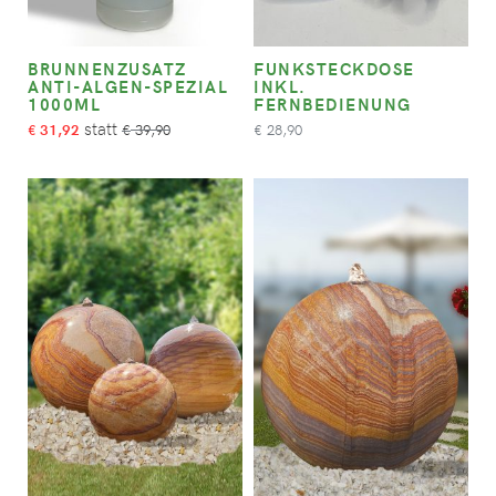
BRUNNENZUSATZ
FUNKSTECKDOSE
ANTI-ALGEN-SPEZIAL
INKL.
1000ML
FERNBEDIENUNG
31,92
39,90
28,90
€
€
€