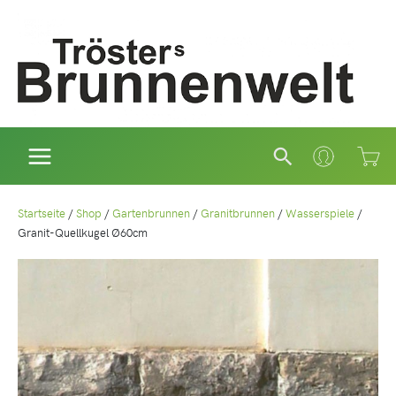
Zum
Inhalt
springen
Suchen
Startseite
/
Shop
/
Gartenbrunnen
/
Granitbrunnen
/
Wasserspiele
/
Granit-Quellkugel Ø60cm