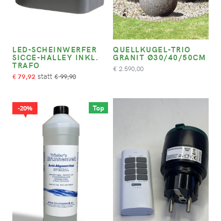
LED-SCHEINWERFER
QUELLKUGEL-TRIO
SICCE-HALLEY INKL.
GRANIT Ø30/40/50CM
TRAFO
2.590,00
€
79,92
99,90
€
€
Top
20%