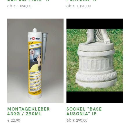
ab
ab
1.090,00
1.120,00
€
€
MONTAGEKLEBER
SOCKEL “BASE
430G / 290ML
AUSONIA” IP
ab
22,90
290,00
€
€