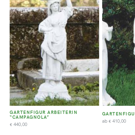
GARTENFIGUR ARBEITERIN
GARTENFIGU
“CAMPAGNOLA”
ab
410,00
€
440,00
€