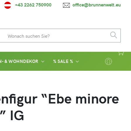
+43 2262 750900
office@brunnenwelt.eu
N- & WOHNDEKOR
% SALE %
nfigur “Ebe minore
” IG