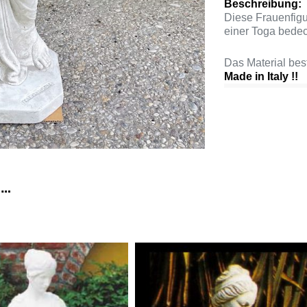
Beschreibung:
Diese Frauenfigur
einer Toga bedec
Das Material be
Made in Italy !!
 …