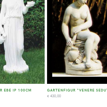
R EBE IP 100CM
GARTENFIGUR “VENERE SEDU
430,00
€