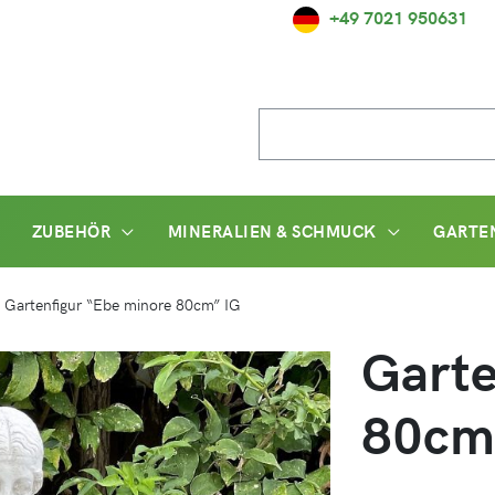
+49 7021 950631
Suche
nach:
ZUBEHÖR
MINERALIEN & SCHMUCK
GARTE
/
Gartenfigur “Ebe minore 80cm” IG
Garte
80cm