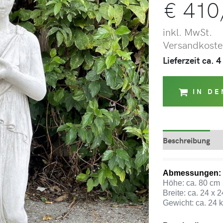
€
410
inkl. MwSt.
Versandkosten
Lieferzeit ca.
IN D
Beschreibung
Abmessungen:
Höhe: ca. 80 cm
Breite: ca. 24 x 
Gewicht: ca. 24 