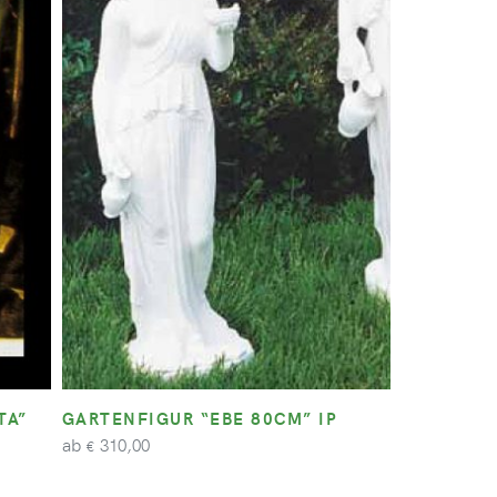
TA”
GARTENFIGUR “EBE 80CM” IP
ab
310,00
€