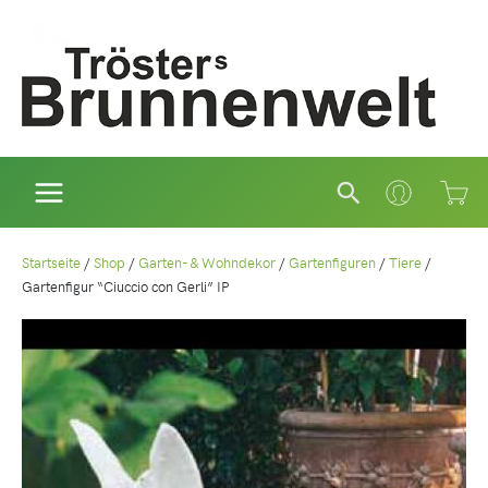
Zum
Inhalt
springen
Suchen
Startseite
/
Shop
/
Garten- & Wohndekor
/
Gartenfiguren
/
Tiere
/
Gartenfigur “Ciuccio con Gerli” IP