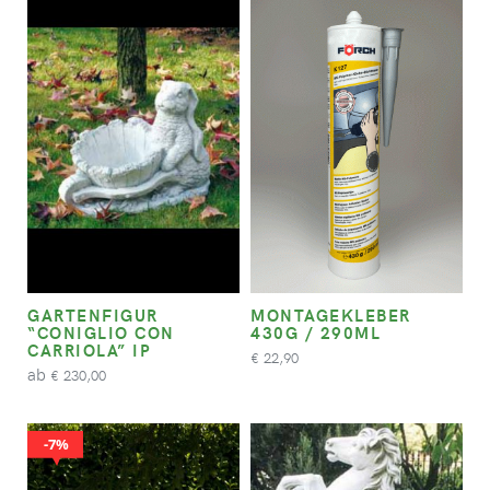
GARTENFIGUR
MONTAGEKLEBER
“CONIGLIO CON
430G / 290ML
CARRIOLA” IP
22,90
€
ab
230,00
€
7%