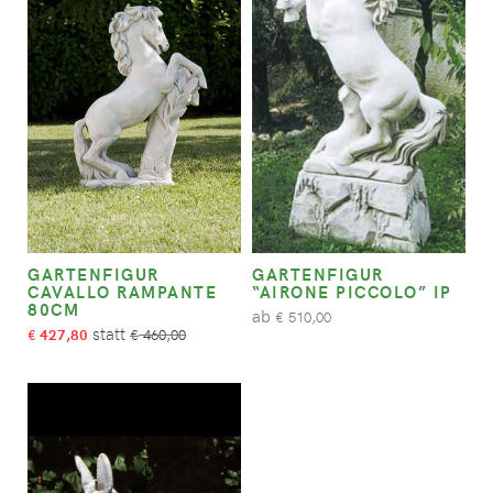
GARTENFIGUR
GARTENFIGUR
CAVALLO RAMPANTE
“AIRONE PICCOLO” IP
80CM
ab
510,00
€
427,80
460,00
€
€