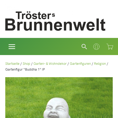
Zum
Inhalt
springen
Suchen
Startseite
/
Shop
/
Garten- & Wohndekor
/
Gartenfiguren
/
Religion
/
Gartenfigur “Buddha 1” IP