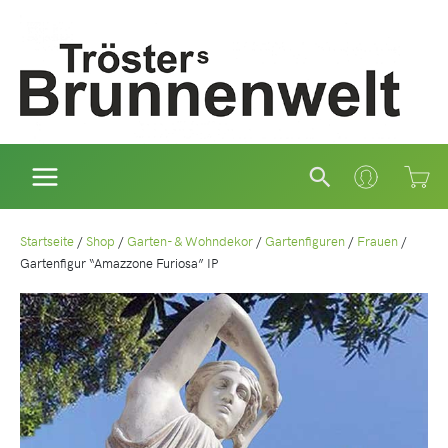
Zum
Inhalt
springen
Suchen
Startseite
/
Shop
/
Garten- & Wohndekor
/
Gartenfiguren
/
Frauen
/
Gartenfigur “Amazzone Furiosa” IP