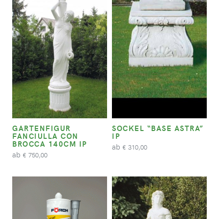
GARTENFIGUR
SOCKEL “BASE ASTRA”
FANCIULLA CON
IP
BROCCA 140CM IP
ab
310,00
€
ab
750,00
€