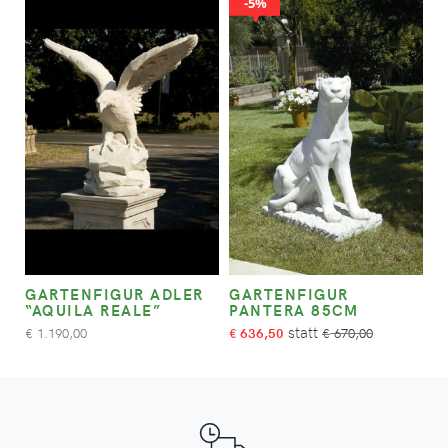
5%
GARTENFIGUR ADLER
GARTENFIGUR
“AQUILA REALE”
PANTERA 85CM
1.190,00
636,50
670,00
€
€
€