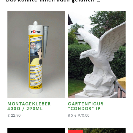
MONTAGEKLEBER
GARTENFIGUR
430G / 290ML
“CONDOR” IP
ab
22,90
970,00
€
€