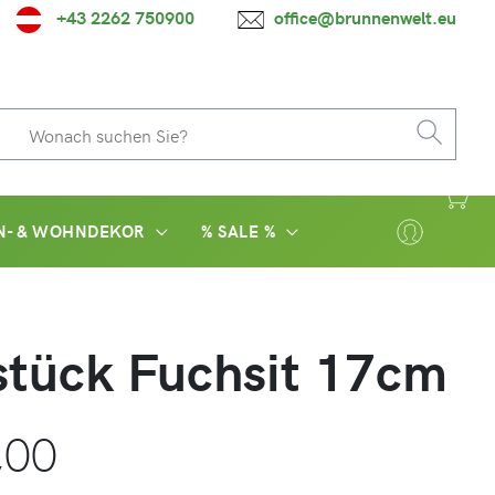
+43 2262 750900
office@brunnenwelt.eu
N- & WOHNDEKOR
% SALE %
tück Fuchsit 17cm
,00