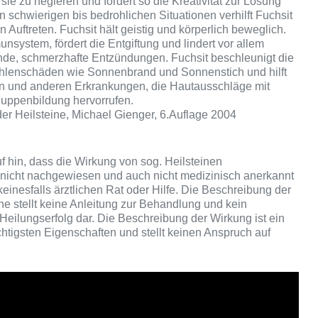
sie zu negieren und fördert so die Kreativität zur Lösung
n schwierigen bis bedrohlichen Situationen verhilft Fuchsit
 Auftreten. Fuchsit hält geistig und körperlich beweglich.
unsystem, fördert die Entgiftung und lindert vor allem
tende, schmerzhafte Entzündungen. Fuchsit beschleunigt die
ahlenschäden wie Sonnenbrand und Sonnenstich und hilft
en und anderen Erkrankungen, die Hautausschläge mit
uppenbildung hervorrufen.
der Heilsteine, Michael Gienger, 6.Auflage 2004
f hin, dass die Wirkung von sog. Heilsteinen
 nicht nachgewiesen und auch nicht medizinisch anerkannt
 keinesfalls ärztlichen Rat oder Hilfe. Die Beschreibung der
ne stellt keine Anleitung zur Behandlung und kein
Heilungserfolg dar. Die Beschreibung der Wirkung ist ein
chtigsten Eigenschaften und stellt keinen Anspruch auf