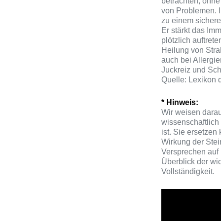
betrachten, ohne 
von Problemen. I
zu einem sicheren
Er stärkt das Imm
plötzlich auftre
Heilung von Str
auch bei Allergi
Juckreiz und Sch
Quelle: Lexikon 
* Hinweis:
Wir weisen darau
wissenschaftlich
ist. Sie ersetzen
Wirkung der Stei
Versprechen auf 
Überblick der wi
Vollständigkeit.