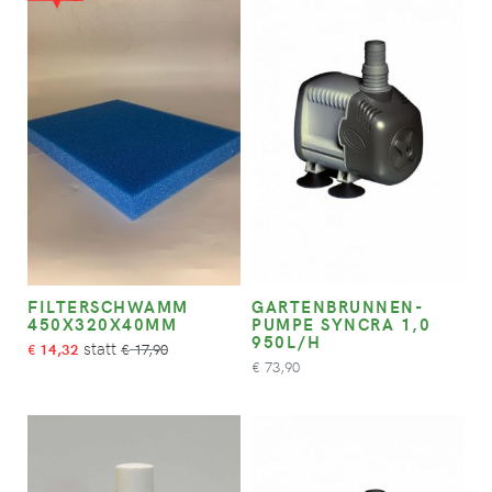
FILTERSCHWAMM
GARTENBRUNNEN-
450X320X40MM
PUMPE SYNCRA 1,0
950L/H
14,32
17,90
€
€
73,90
€