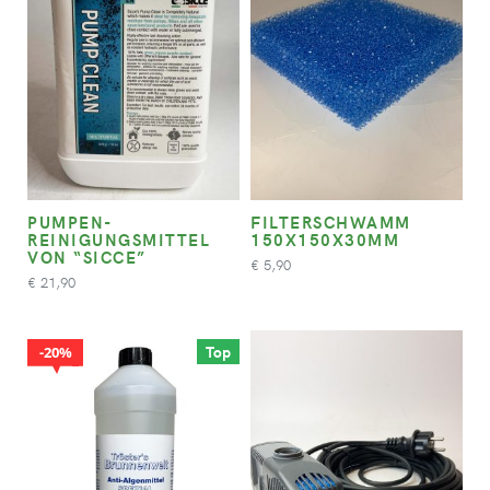
PUMPEN-
FILTERSCHWAMM
REINIGUNGSMITTEL
150X150X30MM
VON “SICCE”
5,90
€
21,90
€
Top
20%