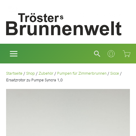
Zum
Inhalt
springen
Suchen
Startseite
/
Shop
/
Zubehör
/
Pumpen für Zimmerbrunnen
/
Sicce
/
Ersatzrotor zu Pumpe Syncra 1,0