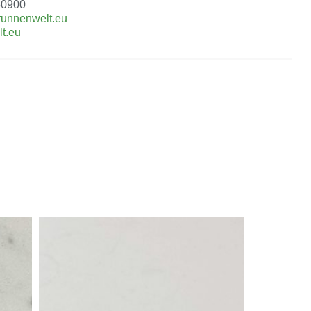
50900
runnenwelt.eu
t.eu