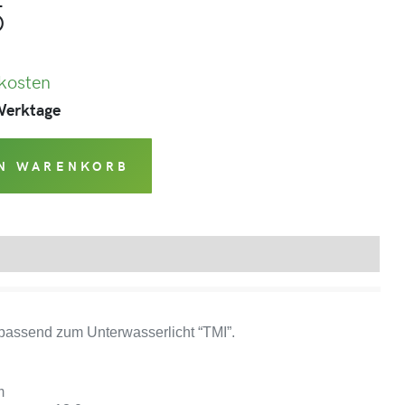
5
kosten
 Werktage
EN WARENKORB
Produktsicherheit
 passend zum Unterwasserlicht “TMI”.
m