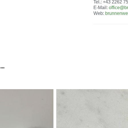
Tel.: +43 2262 7
E-Mail:
office@b
Web:
brunnenwel
 …