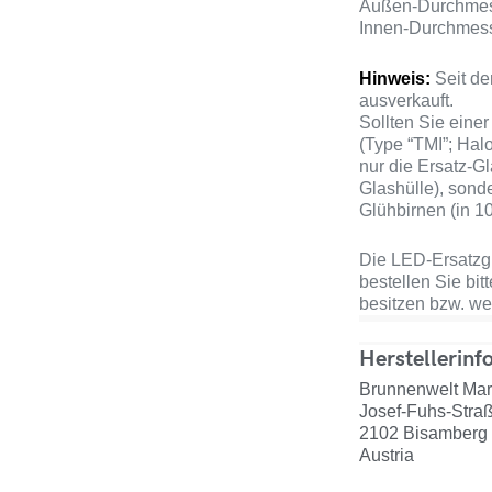
Außen-Durchmes
Innen-Durchmess
Hinweis:
Seit de
ausverkauft.
Sollten Sie eine
(Type “TMI”; Hal
nur die Ersatz-Gl
Glashülle), sond
Glühbirnen (in 1
Die LED-Ersatzgl
bestellen Sie bit
besitzen bzw. we
Herstellerinf
Brunnenwelt Mark
Josef-Fuhs-Stra
2102 Bisamberg
Austria