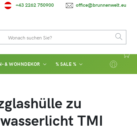
+43 2262 750900
office@brunnenwelt.eu
N- & WOHNDEKOR
% SALE %
zglashülle zu
wasserlicht TMI